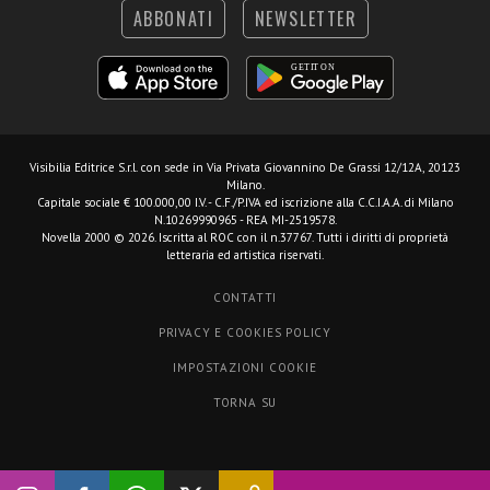
ABBONATI
NEWSLETTER
Visibilia Editrice S.r.l.
con sede in Via Privata Giovannino De Grassi 12/12A, 20123
Milano.
Capitale sociale € 100.000,00 I.V. - C.F./P.IVA ed iscrizione alla C.C.I.A.A. di Milano
N.10269990965 - REA MI-2519578.
Novella 2000 © 2026. Iscritta al ROC con il n.37767. Tutti i diritti di proprietà
letteraria ed artistica riservati.
CONTATTI
PRIVACY E COOKIES POLICY
IMPOSTAZIONI COOKIE
TORNA SU