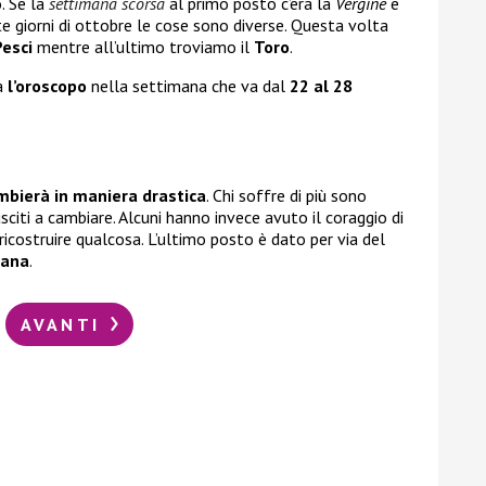
o. Se la
settimana scorsa
al primo posto c’era la
Vergine
e
tte giorni di ottobre le cose sono diverse. Questa volta
Pesci
mentre all’ultimo troviamo il
Toro
.
à
l’oroscopo
nella settimana che va dal
22 al 28
ambierà in maniera drastica
. Chi soffre di più sono
citi a cambiare. Alcuni hanno invece avuto il coraggio di
 ricostruire qualcosa. L’ultimo posto è dato per via del
mana
.
AVANTI