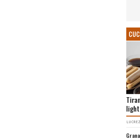
CUC
Tira
light
LUCREZ
Grana