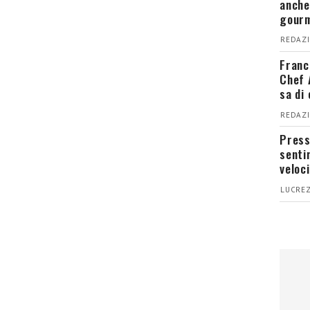
anche
gour
REDAZI
Franc
Chef 
sa di
REDAZI
Press
senti
veloci
LUCREZ