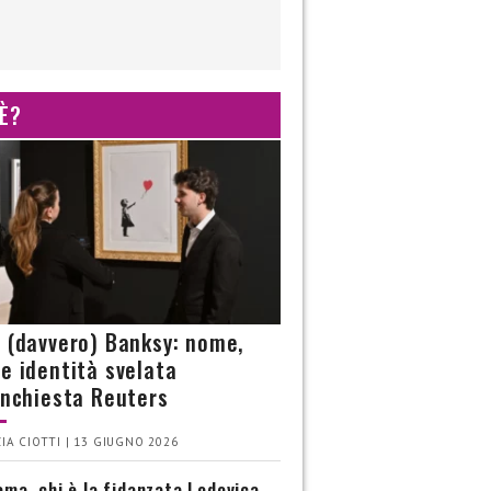
 È?
è (davvero) Banksy: nome,
 e identità svelata
’inchiesta Reuters
IA CIOTTI | 13 GIUGNO 2026
ma, chi è la fidanzata Lodovica