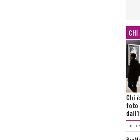
CHI
Chi 
foto
dall
LUCREZ
BigMa