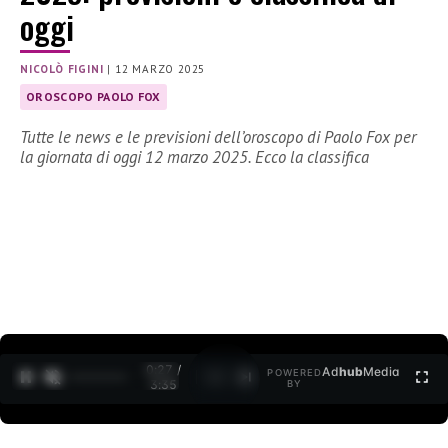
oggi
NICOLÒ FIGINI
|
12 MARZO 2025
OROSCOPO PAOLO FOX
Tutte le news e le previsioni dell’oroscopo di Paolo Fox per
la giornata di oggi 12 marzo 2025. Ecco la classifica
0:27 /
Ad
hub
Media
POWERED
1
/
2
3:35
BY