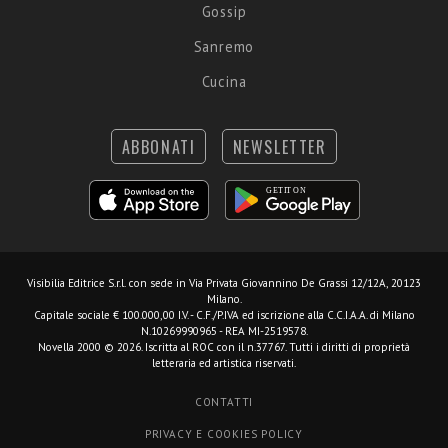
Gossip
Sanremo
Cucina
ABBONATI
NEWSLETTER
Visibilia Editrice S.r.l.
con sede in Via Privata Giovannino De Grassi 12/12A, 20123
Milano.
Capitale sociale € 100.000,00 I.V. - C.F./P.IVA ed iscrizione alla C.C.I.A.A. di Milano
N.10269990965 - REA MI-2519578.
Novella 2000 © 2026. Iscritta al ROC con il n.37767. Tutti i diritti di proprietà
letteraria ed artistica riservati.
CONTATTI
PRIVACY E COOKIES POLICY