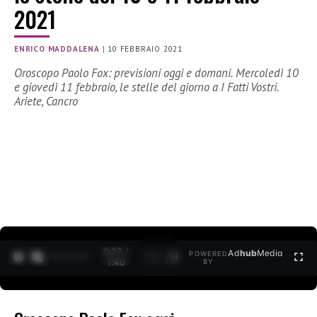
2021
ENRICO MADDALENA
|
10 FEBBRAIO 2021
Oroscopo Paolo Fox: previsioni oggi e domani. Mercoledì 10
e giovedì 11 febbraio, le stelle del giorno a I Fatti Vostri.
Ariete, Cancro
0:27 /
Ad
hub
Media
POWERED
1
/
2
1:40
BY