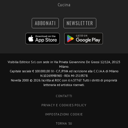
Cucina
ABBONATI
NEWSLETTER
Visibilia Editrice S.r.l.
con sede in Via Privata Giovannino De Grassi 12/12A, 20123
Milano.
Capitale sociale € 100.000,00 I.V. - C.F./P.IVA ed iscrizione alla C.C.I.A.A. di Milano
N.10269990965 - REA MI-2519578.
Novella 2000 © 2026. Iscritta al ROC con il n.37767. Tutti i diritti di proprietà
letteraria ed artistica riservati.
CONTATTI
PRIVACY E COOKIES POLICY
IMPOSTAZIONI COOKIE
TORNA SU