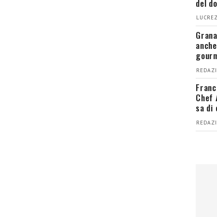
del d
LUCREZ
Grana
anche
gour
REDAZI
Franc
Chef 
sa di
REDAZI