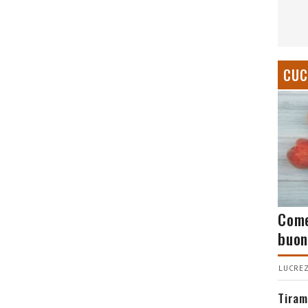
CUC
Come
buon
LUCREZ
Tiram