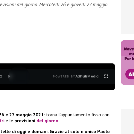
evisioni del giorno. Mercoledì 26 e giovedì 27 maggio
Ad
hub
Media
/
2
POWERED BY
26 e 27 maggio 2021
: torna l’appuntamento fisso con
tri
e le
previsioni
del giorno
.
lle di oggi e domani. Grazie al solo e unico Paolo