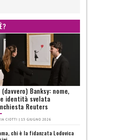
 È?
è (davvero) Banksy: nome,
 e identità svelata
’inchiesta Reuters
IA CIOTTI | 13 GIUGNO 2026
ma, chi è la fidanzata Lodovica
rini