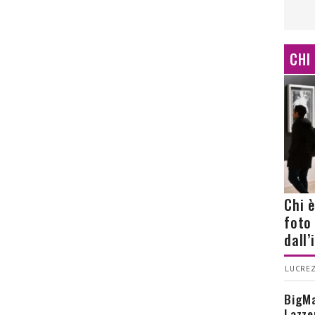
CHI
Chi 
foto
dall
LUCREZ
BigMa
Lazze