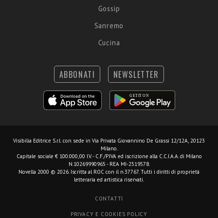
Gossip
Sanremo
Cucina
ABBONATI
NEWSLETTER
Visibilia Editrice S.r.l.
con sede in Via Privata Giovannino De Grassi 12/12A, 20123
Milano.
Capitale sociale € 100.000,00 I.V. - C.F./P.IVA ed iscrizione alla C.C.I.A.A. di Milano
N.10269990965 - REA MI-2519578.
Novella 2000 © 2026. Iscritta al ROC con il n.37767. Tutti i diritti di proprietà
letteraria ed artistica riservati.
CONTATTI
PRIVACY E COOKIES POLICY