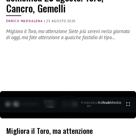
Cancro, Gemelli
ENRICO MADDALENA
|
23 AGOSTO 2020
Migliora il Toro, ma attenzione Siete più sereni nella giornata
di oggi, ma fate attenzione a qualche fastidio di tipo…
0:12 /
Ad
hub
Media
POWERED
1
/
2
1:40
BY
Migliora il Toro, ma attenzione