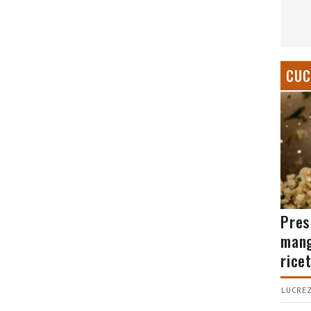
CUC
Pres
mang
rice
LUCREZ