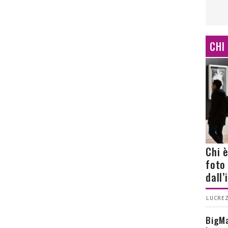
CHI
Chi 
foto
dall
LUCREZ
BigMa