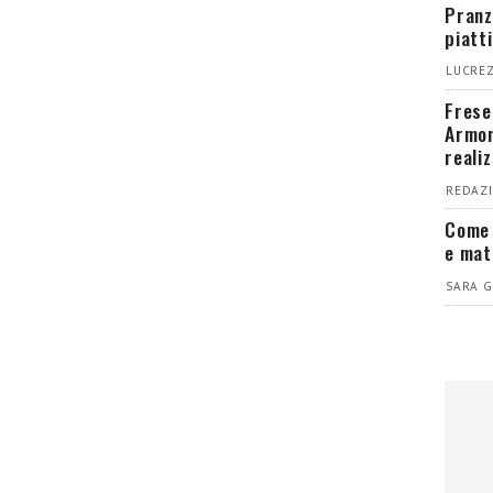
Pranz
piatt
LUCREZ
Fresel
Armon
reali
REDAZI
Come 
e mat
SARA G