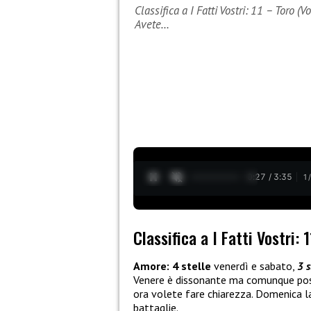
Classifica a I Fatti Vostri: 11 – Toro (
Avete…
0:28 / 3:35
1
Classifica a I Fatti Vostri: 
Amore: 4 stelle
venerdì e sabato,
3 s
Venere è dissonante ma comunque posit
ora volete fare chiarezza. Domenica la
battaglie.