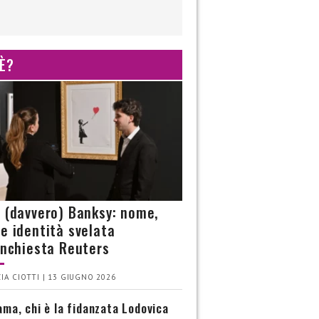
 È?
è (davvero) Banksy: nome,
 e identità svelata
’inchiesta Reuters
IA CIOTTI | 13 GIUGNO 2026
ma, chi è la fidanzata Lodovica