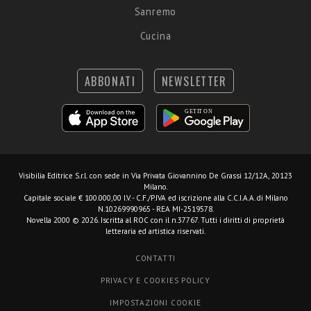
Sanremo
Cucina
ABBONATI
NEWSLETTER
Visibilia Editrice S.r.l.
con sede in Via Privata Giovannino De Grassi 12/12A, 20123
Milano.
Capitale sociale € 100.000,00 I.V. - C.F./P.IVA ed iscrizione alla C.C.I.A.A. di Milano
N.10269990965 - REA MI-2519578.
Novella 2000 © 2026. Iscritta al ROC con il n.37767. Tutti i diritti di proprietà
letteraria ed artistica riservati.
CONTATTI
PRIVACY E COOKIES POLICY
IMPOSTAZIONI COOKIE