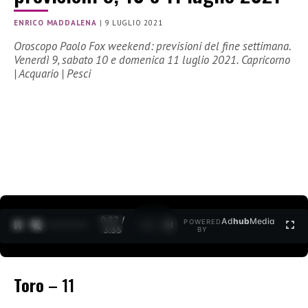
ENRICO MADDALENA
|
9 LUGLIO 2021
Oroscopo Paolo Fox weekend: previsioni del fine settimana.
Venerdì 9, sabato 10 e domenica 11 luglio 2021. Capricorno
| Acquario | Pesci
0:27 /
Ad
hub
Media
POWERED
1
/
2
3:35
BY
Toro
– 11