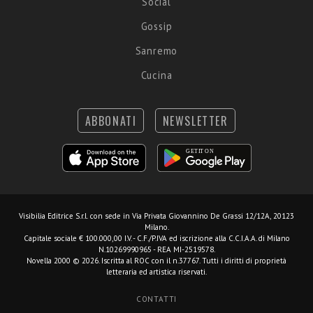
Social
Gossip
Sanremo
Cucina
ABBONATI
NEWSLETTER
Visibilia Editrice S.r.l.
con sede in Via Privata Giovannino De Grassi 12/12A, 20123
Milano.
Capitale sociale € 100.000,00 I.V. - C.F./P.IVA ed iscrizione alla C.C.I.A.A. di Milano
N.10269990965 - REA MI-2519578.
Novella 2000 © 2026. Iscritta al ROC con il n.37767. Tutti i diritti di proprietà
letteraria ed artistica riservati.
CONTATTI