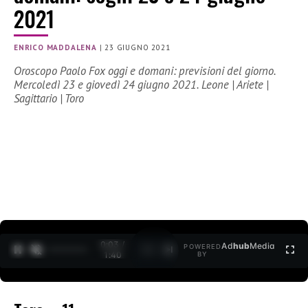
2021
ENRICO MADDALENA
|
23 GIUGNO 2021
Oroscopo Paolo Fox oggi e domani: previsioni del giorno.
Mercoledì 23 e giovedì 24 giugno 2021. Leone | Ariete |
Sagittario | Toro
0:03 /
Ad
hub
Media
POWERED
1
/
2
1:40
BY