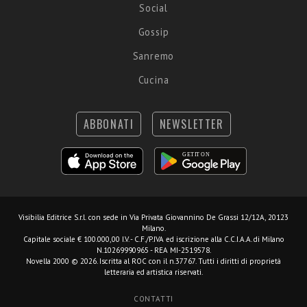
Social
Gossip
Sanremo
Cucina
ABBONATI
NEWSLETTER
Visibilia Editrice S.r.l.
con sede in Via Privata Giovannino De Grassi 12/12A, 20123
Milano.
Capitale sociale € 100.000,00 I.V. - C.F./P.IVA ed iscrizione alla C.C.I.A.A. di Milano
N.10269990965 - REA MI-2519578.
Novella 2000 © 2026. Iscritta al ROC con il n.37767. Tutti i diritti di proprietà
letteraria ed artistica riservati.
CONTATTI