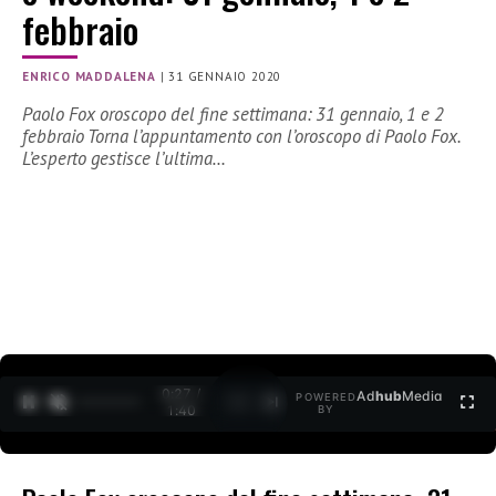
febbraio
ENRICO MADDALENA
|
31 GENNAIO 2020
Paolo Fox oroscopo del fine settimana: 31 gennaio, 1 e 2
febbraio Torna l’appuntamento con l’oroscopo di Paolo Fox.
L’esperto gestisce l’ultima…
0:27 /
Ad
hub
Media
POWERED
1
/
2
1:40
BY