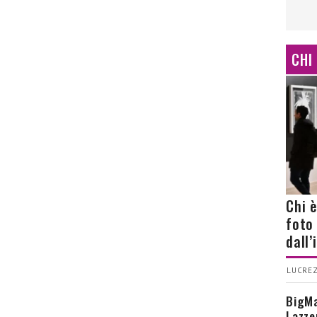
CHI
Chi 
foto
dall
LUCREZ
BigMa
Lazze