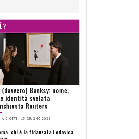
 È?
è (davvero) Banksy: nome,
 e identità svelata
’inchiesta Reuters
IA CIOTTI | 13 GIUGNO 2026
ma, chi è la fidanzata Lodovica
rini