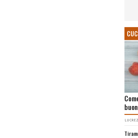
CUC
Come
buon
LUCREZ
Tiram