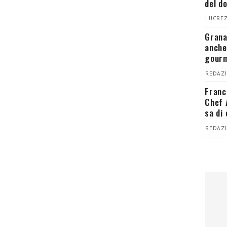
del d
LUCREZ
Grana
anche
gour
REDAZI
Franc
Chef 
sa di
REDAZI