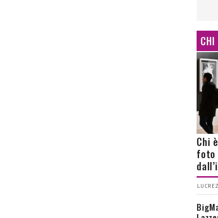
CHI
Chi 
foto
dall
LUCREZ
BigMa
Lazze