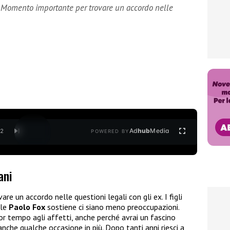
: Momento importante per trovare un accordo nelle
Ad
hub
Media
/
2
POWERED BY
ani
 un accordo nelle questioni legali con gli ex. I figli
le
Paolo Fox
sostiene ci siano meno preoccupazioni.
r tempo agli affetti, anche perché avrai un fascino
 anche qualche occasione in più. Dopo tanti anni riesci a