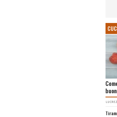
CUC
Come
buon
LUCREZ
Tiram