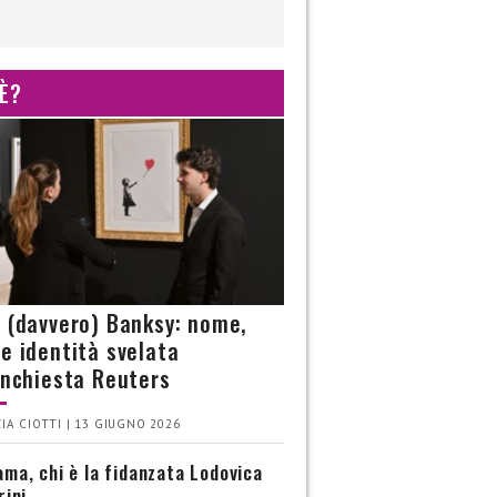
 È?
è (davvero) Banksy: nome,
 e identità svelata
’inchiesta Reuters
IA CIOTTI | 13 GIUGNO 2026
ma, chi è la fidanzata Lodovica
rini