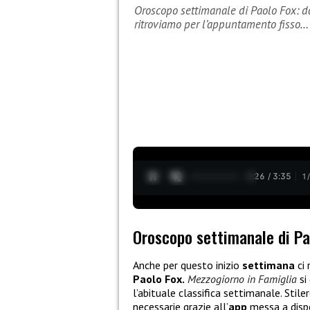
Oroscopo settimanale di Paolo Fox: da
ritroviamo per l’appuntamento fisso…
0:26 / 3:35
1
Oroscopo settimanale di Pao
Anche per questo inizio
settimana
ci 
Paolo Fox.
Mezzogiorno in Famiglia
si
l’abituale classifica settimanale. Stil
necessarie grazie all’
app
messa a dispo