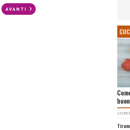
AVANTI
CUC
Come
buon
LUCREZ
Tiram