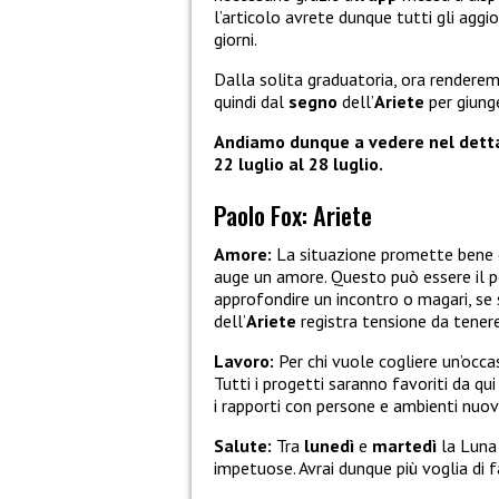
l’articolo avrete dunque tutti gli agg
giorni.
Dalla solita graduatoria, ora renderem
quindi dal
segno
dell’
Ariete
per giunge
Andiamo dunque a vedere nel dettag
22 luglio al 28 luglio.
Paolo Fox: Ariete
Amore:
La situazione promette bene 
auge un amore. Questo può essere il p
approfondire un incontro o magari, se si
dell’
Ariete
registra tensione da tenere
Lavoro:
Per chi vuole cogliere un’occ
Tutti i progetti saranno favoriti da qu
i rapporti con persone e ambienti nuovi
Salute:
Tra
lunedì
e
martedì
la Luna
impetuose. Avrai dunque più voglia di fa