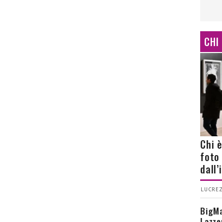
CHI
Chi 
foto
dall
LUCREZ
BigMa
Lazze