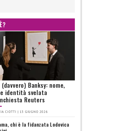
 È?
è (davvero) Banksy: nome,
 e identità svelata
’inchiesta Reuters
IA CIOTTI | 13 GIUGNO 2026
ma, chi è la fidanzata Lodovica
rini