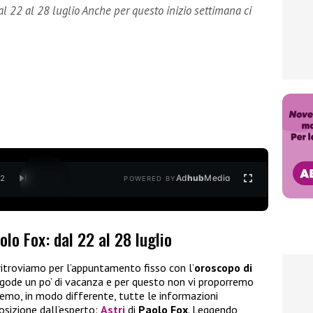
l 22 al 28 luglio Anche per questo inizio settimana ci
Ad
hub
Media
/
2
POWERED BY
lo Fox: dal 22 al 28 luglio
ritroviamo per l’appuntamento fisso con l’
oroscopo di
 gode un po’ di vacanza e per questo non vi proporremo
eremo, in modo differente, tutte le informazioni
sizione dall’esperto:
Astri
di
Paolo Fox
. Leggendo