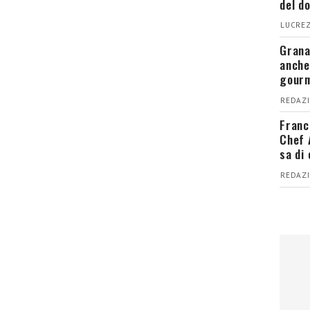
del d
LUCREZ
Grana
anche
gour
REDAZI
Franc
Chef 
sa di
REDAZI