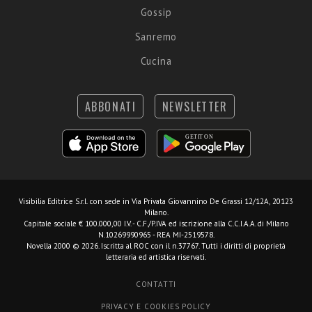
Gossip
Sanremo
Cucina
ABBONATI
NEWSLETTER
Visibilia Editrice S.r.l.
con sede in Via Privata Giovannino De Grassi 12/12A, 20123
Milano.
Capitale sociale € 100.000,00 I.V. - C.F./P.IVA ed iscrizione alla C.C.I.A.A. di Milano
N.10269990965 - REA MI-2519578.
Novella 2000 © 2026. Iscritta al ROC con il n.37767. Tutti i diritti di proprietà
letteraria ed artistica riservati.
CONTATTI
PRIVACY E COOKIES POLICY