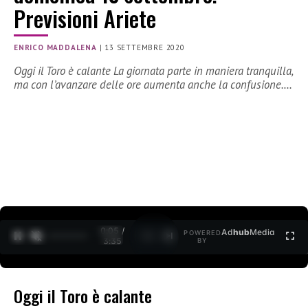
Previsioni Ariete
ENRICO MADDALENA
|
13 SETTEMBRE 2020
Oggi il Toro è calante La giornata parte in maniera tranquilla,
ma con l’avanzare delle ore aumenta anche la confusione.…
0:05 /
Ad
hub
Media
POWERED
1
/
2
3:35
BY
Oggi il Toro è calante