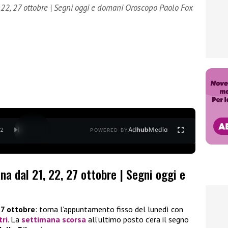
 22, 27 ottobre | Segni oggi e domani Oroscopo Paolo Fox
Ad
hub
Media
/
2
POWERED BY
a dal 21, 22, 27 ottobre | Segni oggi e
27 ottobre
: torna l’appuntamento fisso del lunedì con
tri
. La
settimana scorsa
all’ultimo posto c’era il segno