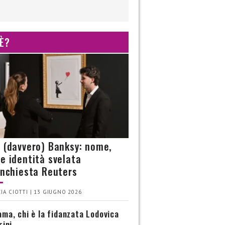
 È?
è (davvero) Banksy: nome,
 e identità svelata
’inchiesta Reuters
IA CIOTTI | 13 GIUGNO 2026
ma, chi è la fidanzata Lodovica
rini