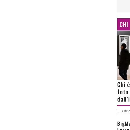
CHI
Chi 
foto
dall
LUCREZ
BigMa
Lazze