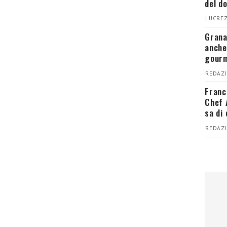
del d
LUCREZ
Grana
anche
gour
REDAZI
Franc
Chef 
sa di
REDAZI