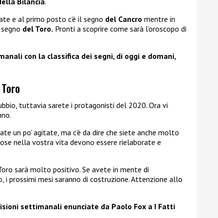
della Bilancia
.
e e al primo posto c’è il segno
del Cancro
mentre in
l segno
del Toro.
Pronti a scoprire come sarà l’oroscopo di
nali con la classifica dei segni, di oggi e domani,
– Toro
bbio, tuttavia sarete i protagonisti del 2020. Ora vi
nno.
te un po’ agitate, ma c’è da dire che siete anche molto
cose nella vostra vita devono essere rielaborate e
oro sarà molto positivo. Se avete in mente di
io, i prossimi mesi saranno di costruzione. Attenzione allo
isioni settimanali enunciate da Paolo Fox a I Fatti