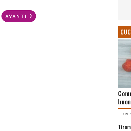
AVANTI
CUC
Come
buon
LUCREZ
Tiram