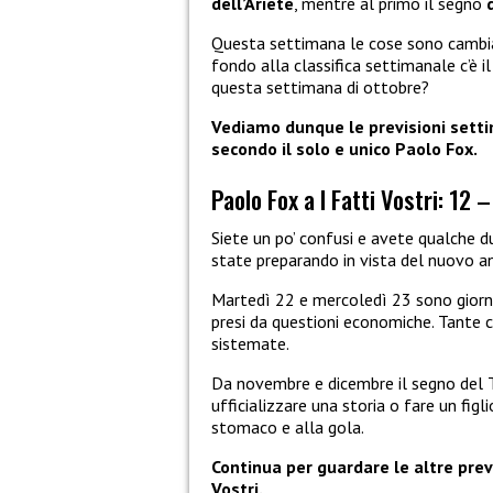
dell’Ariete
, mentre al primo il segno
Questa settimana le cose sono cambiat
fondo alla classifica settimanale c’è i
questa settimana di ottobre?
Vediamo dunque le previsioni settima
secondo il solo e unico Paolo Fox.
Paolo Fox a I Fatti Vostri: 12 
Siete un po’ confusi e avete qualche du
state preparando in vista del nuovo a
Martedì 22 e mercoledì 23 sono giorna
presi da questioni economiche. Tante 
sistemate.
Da novembre e dicembre il segno del T
ufficializzare una storia o fare un figl
stomaco e alla gola.
Continua per guardare le altre prev
Vostri.