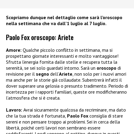
Scopriamo dunque nel dettaglio come sarà l’oroscopo
nella settimana che va dall’1 luglio al 7 luglio.
Paolo Fox oroscopo: Ariete
Amore:
Qualche piccolo conflitto in settimana, ma si
prospettano giornate interessanti e molto vantaggiose!
Sfrutta l’energia fornita dalle stelle e recupera tutta la
serenità, se sei solo guardati intorno. Sarà un
oroscopo
di
revisione per il
segno
dell’
Ariete
, non solo per i nuovi amori
ma anche per le storie già collaudate. Subentrerà infatti il
dover superare una gelosia o presunto tradimento. Periodo di
incertezza per i rapporti familiari, queste ore modificheranno
l’atmosfera che si è creata.
Lavoro:
Avrai sicuramente qualcosa da recriminare, ma dato
che la tua strada è fortunata,
Paolo Fox
consiglia di stare
sereni e non pensare troppo ai problemi. Sei in cerca della
libertà, poiché certi lavori non sembrano essere
soddisfacenti. I nodi vengono al pettine, dunque in questi