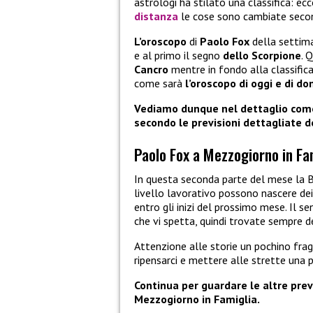
astrologi ha stilato una classifica: ecc
distanza
le cose sono cambiate sec
L’oroscopo
di
Paolo Fox
della settima
e al primo il segno
dello Scorpione
. 
Cancro
mentre in fondo alla classific
come sarà
l’oroscopo di oggi e di d
Vediamo dunque nel dettaglio come 
secondo le previsioni dettagliate d
Paolo Fox a Mezzogiorno in Fam
In questa seconda parte del mese la Bi
livello lavorativo possono nascere de
entro gli inizi del prossimo mese. Il s
che vi spetta, quindi trovate sempre de
Attenzione alle storie un pochino frag
ripensarci e mettere alle strette una 
Continua per guardare le altre prev
Mezzogiorno in Famiglia.