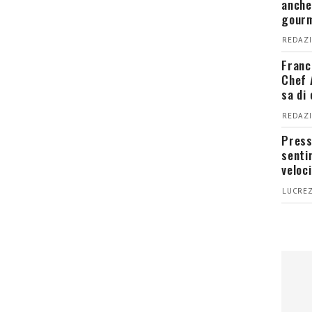
anche
gour
REDAZI
Franc
Chef 
sa di
REDAZI
Press
senti
veloci
LUCREZ