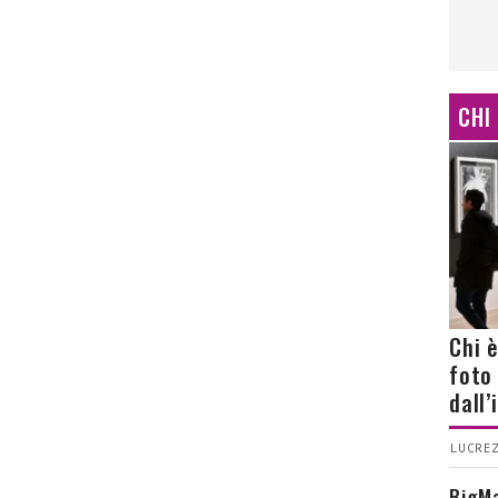
CHI
Chi 
foto
dall
LUCREZ
BigMa