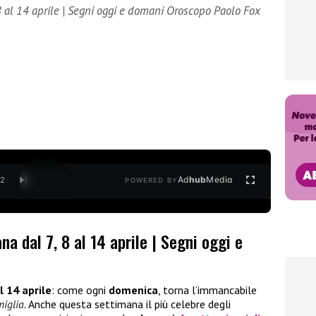
 al 14 aprile | Segni oggi e domani Oroscopo Paolo Fox
Ad
hub
Media
/
2
POWERED BY
a dal 7, 8 al 14 aprile | Segni oggi e
al 14 aprile
: come ogni
domenica
, torna l’immancabile
iglia.
Anche questa settimana il più celebre degli