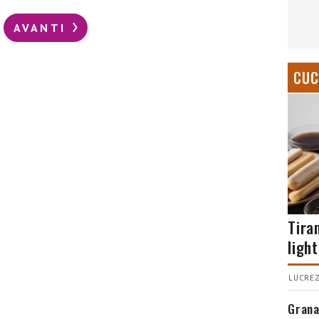
AVANTI
CUC
Tira
light
LUCREZ
Grana