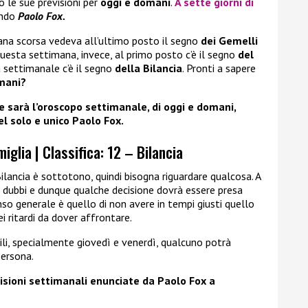
o le sue previsioni per
oggi e domani
.
A sette giorni di
ondo
Paolo Fox.
na scorsa vedeva all’ultimo posto il segno
dei Gemelli
Questa settimana, invece, al primo posto c’è il segno
del
a settimanale c’è il segno
della
Bilancia
. Pronti a sapere
omani?
sarà l’oroscopo settimanale, di oggi e domani,
el solo e unico Paolo Fox.
iglia | Classifica: 12 – Bilancia
lancia è sottotono, quindi bisogna riguardare qualcosa. A
i dubbi e dunque qualche decisione dovrà essere presa
enso generale è quello di non avere in tempi giusti quello
i ritardi da dover affrontare.
ili, specialmente giovedì e venerdì, qualcuno potrà
persona.
isioni settimanali enunciate da Paolo Fox a