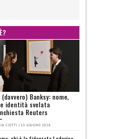
 È?
è (davvero) Banksy: nome,
 e identità svelata
’inchiesta Reuters
IA CIOTTI | 13 GIUGNO 2026
ma, chi è la fidanzata Lodovica