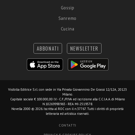
Gossip
Sanremo
Cucina
ABBONATI
NEWSLETTER
Visibilia Editrice S.r.l.
con sede in Via Privata Giovannino De Grassi 12/12A, 20123
Milano.
Capitale sociale € 100.000,00 I.V. - C.F./P.IVA ed iscrizione alla C.C.I.A.A. di Milano
N.10269990965 - REA MI-2519578.
Novella 2000 © 2026. Iscritta al ROC con il n.37767. Tutti i diritti di proprietà
letteraria ed artistica riservati.
CONTATTI
PRIVACY E COOKIES POLICY