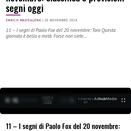
segni oggi
ENRICO MADDALENA
|
20 NOVEMBRE 2024
11 – I segni di Paolo Fox del 20 novembre: Toro Questa
giornata è bella a metà. Forse non siete…
0:27 /
Ad
hub
Media
POWERED
1
/
2
3:35
BY
11 – I segni di Paolo Fox del 20 novembre: