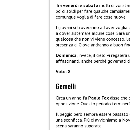
Tra
venerdì
e
sabato
molti di voi sta
po’ di soldi per fare qualche cambiame
comunque voglia di fare cose nuove.
I giovani si troveranno ad aver voglia 
a dover sistemare alcune cose. Sarà u
qualcosa che non vi viene concesso, l’a
presenza di Giove andranno a buon fin
Domenica
, invece, il cielo vi regal
affascinanti, anche perché governati d
Voto: 8
Gemelli
Circa un anno fa
Paolo Fox
disse che 
opposizione. Questo periodo terminer
Il peggio però sembra essere passato 
una sconfitta. Più ci avviciniamo a N
scena saranno superate.