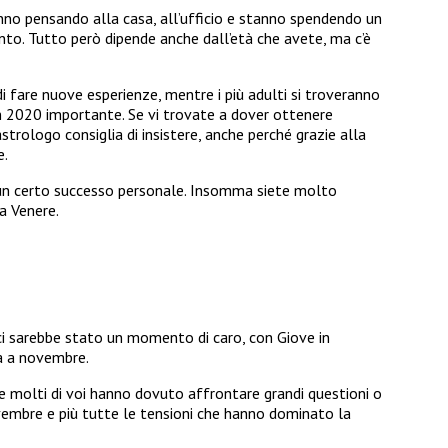
nno pensando alla casa, all’ufficio e stanno spendendo un
nto. Tutto però dipende anche dall’età che avete, ma c’è
di fare nuove esperienze, mentre i più adulti si troveranno
n 2020 importante. Se vi trovate a dover ottenere
strologo consiglia di insistere, anche perché grazie alla
e.
erà un certo successo personale. Insomma siete molto
a Venere.
ci sarebbe stato un momento di caro, con Giove in
à a novembre.
e molti di voi hanno dovuto affrontare grandi questioni o
ovembre e più tutte le tensioni che hanno dominato la