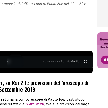
 le previsioni dell’oroscopo di Paolo Fox del 20 – 21 e
Ad
hub
Media
/
2
POWERED BY
, su Rai 2 le previsioni dell’oroscopo di
 Settembre 2019
 settimana con l’
oroscopo
di
Paolo Fox
. L’astrologo
nerdì su
Rai 2
, a
I Fatti Vostri
, svela le previsioni dei
segni