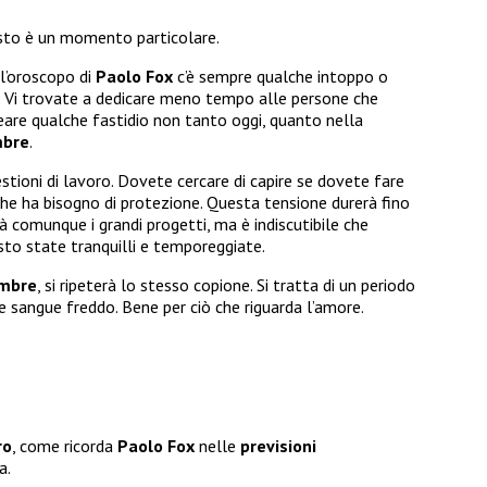
to è un momento particolare.
l’oroscopo di
Paolo Fox
c’è sempre qualche intoppo o
. Vi trovate a dedicare meno tempo alle persone che
are qualche fastidio non tanto oggi, quanto nella
mbre
.
uestioni di lavoro. Dovete cercare di capire se dovete fare
he ha bisogno di protezione. Questa tensione durerà fino
 comunque i grandi progetti, ma è indiscutibile che
sto state tranquilli e temporeggiate.
embre
, si ripeterà lo stesso copione. Si tratta di un periodo
 sangue freddo. Bene per ciò che riguarda l’amore.
ro
, come ricorda
Paolo Fox
nelle
previsioni
a.