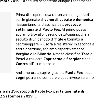
embre 2019.
Di seguito scopriremo dunque l’andamento
Prima di scoprire cosa ci riserveranno gli astri
per le giornate di
venerdì
,
sabato
e
domenica
,
riassumiamo la classifica dell’
oroscopo
settimanale
di
Paolo Fox.
Al primo posto
abbiamo trovato il segno dell’Acquario, che a
seguito di un periodo difficile è tornato a
padroneggiare. Riuscirà a resistere? In seconda e
terza posizione, abbiamo rispettivamente
Vergine
e la
Bilancia
. A metà classifica
Toro
e
Pesci
. A chiudere
Capricorno
e
Scorpione
con
Cancro
all’ultimo posto.
Andiamo ora a capire, grazie a
Paolo Fox
, quali
segni
potranno sorridere e quali invece saranno
à nell’oroscopo di Paolo Fox per le giornate di
 22 Settembre 2019…