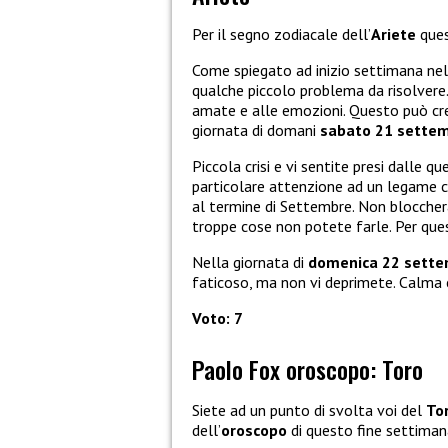
Per il segno zodiacale dell’
Ariete
ques
Come spiegato ad inizio settimana nel
qualche piccolo problema da risolvere
amate e alle emozioni. Questo può cre
giornata di domani
sabato 21 sette
Piccola crisi e vi sentite presi dalle q
particolare attenzione ad un legame c
al termine di Settembre. Non bloccherà
troppe cose non potete farle. Per que
Nella giornata di
domenica 22 sett
faticoso, ma non vi deprimete. Calma e
Voto: 7
Paolo Fox oroscopo: Toro
Siete ad un punto di svolta voi del
To
dell’
oroscopo
di questo fine settiman