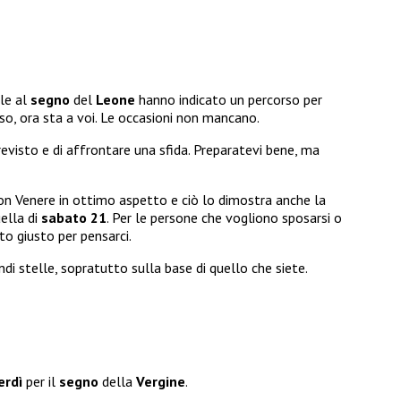
lle al
segno
del
Leone
hanno indicato un percorso per
so, ora sta a voi. Le occasioni non mancano.
revisto e di affrontare una sfida. Preparatevi bene, ma
con Venere in ottimo aspetto e ciò lo dimostra anche la
uella di
sabato 21
. Per le persone che vogliono sposarsi o
o giusto per pensarci.
andi stelle, sopratutto sulla base di quello che siete.
erdì
per il
segno
della
Vergine
.