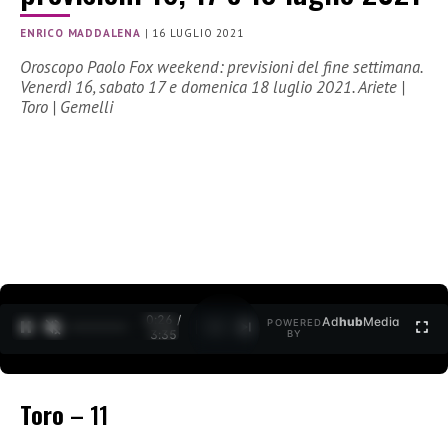
ENRICO MADDALENA
|
16 LUGLIO 2021
Oroscopo Paolo Fox weekend: previsioni del fine settimana.
Venerdì 16, sabato 17 e domenica 18 luglio 2021. Ariete |
Toro | Gemelli
0:27 /
Ad
hub
Media
POWERED
1
/
2
3:35
BY
Toro
– 11