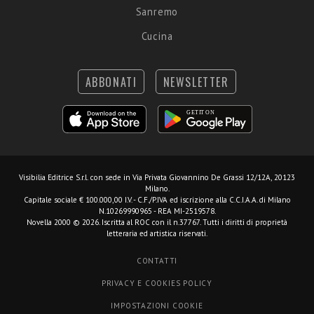
Sanremo
Cucina
ABBONATI
NEWSLETTER
Visibilia Editrice S.r.l.
con sede in Via Privata Giovannino De Grassi 12/12A, 20123
Milano.
Capitale sociale € 100.000,00 I.V. - C.F./P.IVA ed iscrizione alla C.C.I.A.A. di Milano
N.10269990965 - REA MI-2519578.
Novella 2000 © 2026. Iscritta al ROC con il n.37767. Tutti i diritti di proprietà
letteraria ed artistica riservati.
CONTATTI
PRIVACY E COOKIES POLICY
IMPOSTAZIONI COOKIE