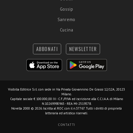
Gossip
Sanremo
Cucina
ABBONATI
NEWSLETTER
Visibilia Editrice S.r.l.
con sede in Via Privata Giovannino De Grassi 12/12A, 20123
Milano.
Capitale sociale € 100.000,00 I.V. - C.F./P.IVA ed iscrizione alla C.C.I.A.A. di Milano
N.10269990965 - REA MI-2519578.
Novella 2000 © 2026. Iscritta al ROC con il n.37767. Tutti i diritti di proprietà
letteraria ed artistica riservati.
CONTATTI