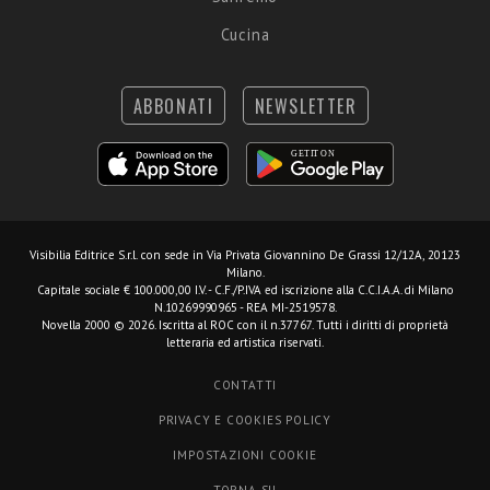
Cucina
ABBONATI
NEWSLETTER
Visibilia Editrice S.r.l.
con sede in Via Privata Giovannino De Grassi 12/12A, 20123
Milano.
Capitale sociale € 100.000,00 I.V. - C.F./P.IVA ed iscrizione alla C.C.I.A.A. di Milano
N.10269990965 - REA MI-2519578.
Novella 2000 © 2026. Iscritta al ROC con il n.37767. Tutti i diritti di proprietà
letteraria ed artistica riservati.
CONTATTI
PRIVACY E COOKIES POLICY
IMPOSTAZIONI COOKIE
TORNA SU