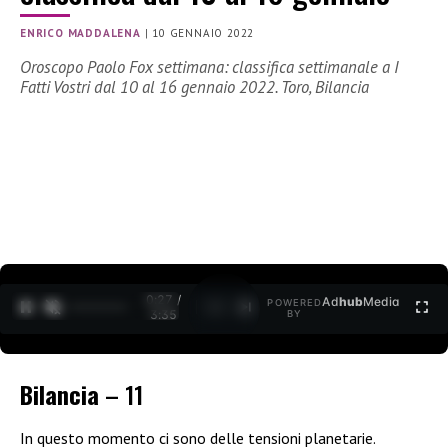
ENRICO MADDALENA
|
10 GENNAIO 2022
Oroscopo Paolo Fox settimana: classifica settimanale a I
Fatti Vostri dal 10 al 16 gennaio 2022. Toro, Bilancia
0:27 /
Ad
hub
Media
POWERED
1
/
2
3:35
BY
Bilancia
– 11
In questo momento ci sono delle tensioni planetarie.