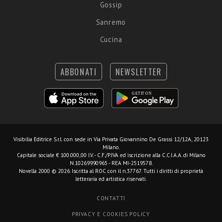
Gossip
Sanremo
Cucina
ABBONATI
NEWSLETTER
Visibilia Editrice S.r.l.
con sede in Via Privata Giovannino De Grassi 12/12A, 20123
Milano.
Capitale sociale € 100.000,00 I.V. - C.F./P.IVA ed iscrizione alla C.C.I.A.A. di Milano
N.10269990965 - REA MI-2519578.
Novella 2000 © 2026. Iscritta al ROC con il n.37767. Tutti i diritti di proprietà
letteraria ed artistica riservati.
CONTATTI
PRIVACY E COOKIES POLICY