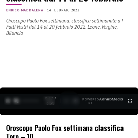
ENRICO MADDALENA
|
14 FEBBRAIO 2022
Oroscopo Paolo Fox settimana: classifica settimanale a I
Fatti Vostri dal 14 al 20 febbraio 2022. Leone, Vergine,
Bilancia
0:27 /
Ad
hub
Media
POWERED
1
/
2
3:35
BY
Oroscopo Paolo Fox settimana
classifica
Toro – 10