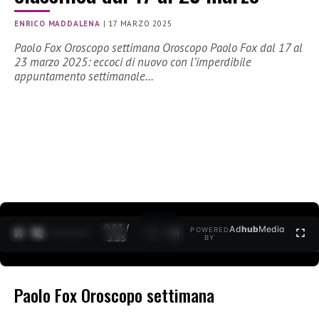
ENRICO MADDALENA
|
17 MARZO 2025
Paolo Fox Oroscopo settimana Oroscopo Paolo Fox dal 17 al
23 marzo 2025: eccoci di nuovo con l’imperdibile
appuntamento settimanale…
0:03 /
Ad
hub
Media
POWERED
1
/
2
3:35
BY
Paolo Fox Oroscopo settimana