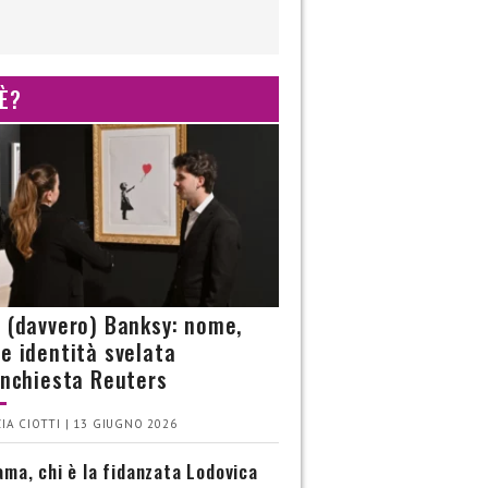
 È?
è (davvero) Banksy: nome,
 e identità svelata
’inchiesta Reuters
IA CIOTTI | 13 GIUGNO 2026
ma, chi è la fidanzata Lodovica