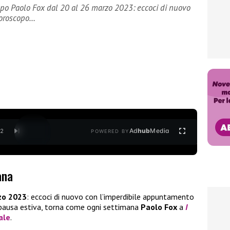
po Paolo Fox dal 20 al 26 marzo 2023: eccoci di nuovo
’oroscopo…
Ad
hub
Media
/
2
POWERED BY
ana
zo 2023
: eccoci di nuovo con l’imperdibile appuntamento
 pausa estiva, torna come ogni settimana
Paolo Fox
a
I
ale
.