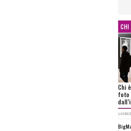
CHI
Chi 
foto
dall
LUCREZ
BigMa