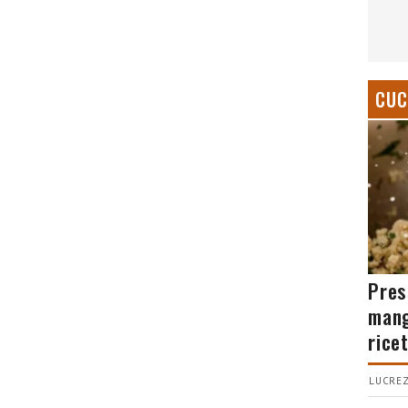
CUC
Pres
mang
rice
LUCREZ