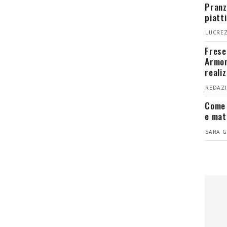
Pranz
piatt
LUCREZ
Fresel
Armon
reali
REDAZI
Come 
e mat
SARA G