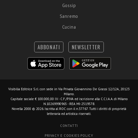
Gossip
Sanremo
Cucina
ABBONATI
NEWSLETTER
Visibilia Editrice S.r.l.
con sede in Via Privata Giovannino De Grassi 12/12A, 20123
Milano.
Capitale sociale € 100.000,00 I.V. - C.F./P.IVA ed iscrizione alla C.C.I.A.A. di Milano
N.10269990965 - REA MI-2519578.
Novella 2000 © 2026. Iscritta al ROC con il n.37767. Tutti i diritti di proprietà
letteraria ed artistica riservati.
CONTATTI
PRIVACY E COOKIES POLICY