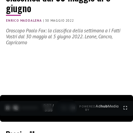
giugno
ENRICO MADDALENA
|
30 MAGGIO 2022
Oroscopo Paolo Fox: la classifica della settimana a I Fatti
Vostri dal 30 maggio al 5 giugno 2022. Leone, Cancro,
Capricorno
0:27 /
Ad
hub
Media
POWERED
1
/
2
3:35
BY