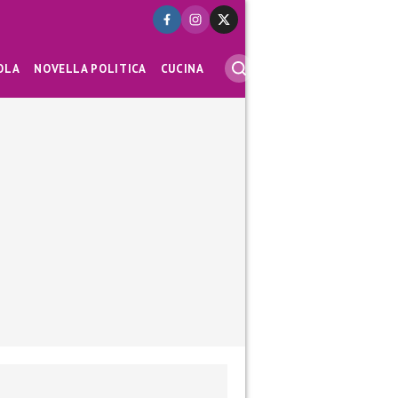
OLA
NOVELLA POLITICA
CUCINA