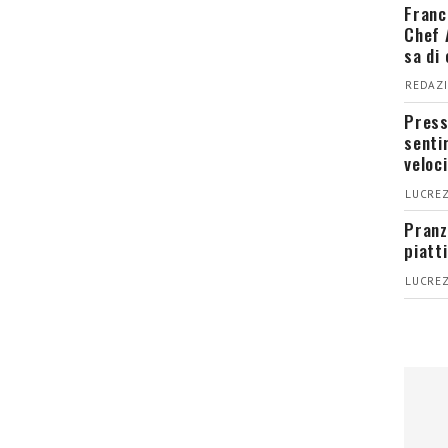
Franc
Chef 
sa di
REDAZI
Press
senti
veloci
LUCREZ
Pranz
piatt
LUCREZ