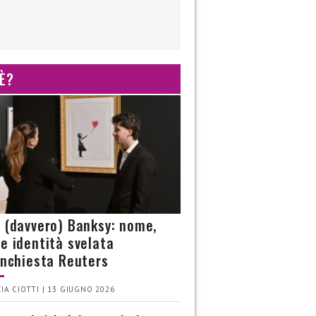
 È?
è (davvero) Banksy: nome,
 e identità svelata
’inchiesta Reuters
IA CIOTTI | 13 GIUGNO 2026