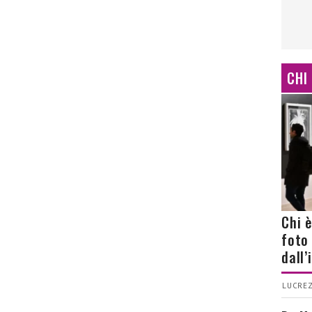
CHI
Chi 
foto
dall
LUCREZ