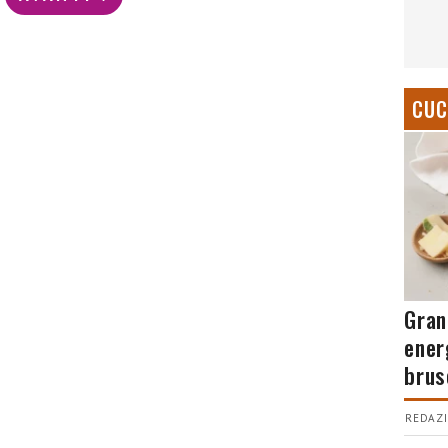
CUC
Gran
ener
brus
REDAZI