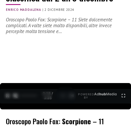
ENRICO MADDALENA
|
2 DICEMBRE 2024
Oroscopo Paolo Fox: Scorpione – 11 Siete dolcemente
complicati. A volte siete molto disponibili, altre invece
percepite molta tensione e…
0:18 /
Ad
hub
Media
POWERED
1
/
2
3:35
BY
Oroscopo Paolo Fox:
Scorpione
– 11