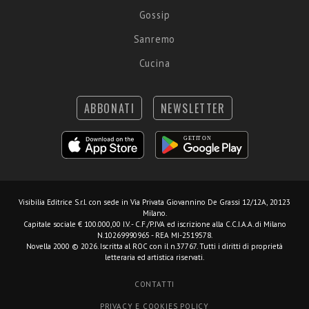
Gossip
Sanremo
Cucina
ABBONATI
NEWSLETTER
Visibilia Editrice S.r.l.
con sede in Via Privata Giovannino De Grassi 12/12A, 20123
Milano.
Capitale sociale € 100.000,00 I.V. - C.F./P.IVA ed iscrizione alla C.C.I.A.A. di Milano
N.10269990965 - REA MI-2519578.
Novella 2000 © 2026. Iscritta al ROC con il n.37767. Tutti i diritti di proprietà
letteraria ed artistica riservati.
CONTATTI
PRIVACY E COOKIES POLICY