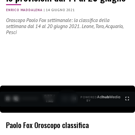
ENRICO MADDALENA
|
14 GIUGNO 2021
Oroscopo Paolo Fox settimanale: la classifica della
settimana dal 14 al 20 giugno 2021. Leone, Toro, Acquario,
Pesci
0:27 /
Ad
hub
Media
POWERED
1
/
2
1:40
BY
Paolo Fox Oroscopo classifica