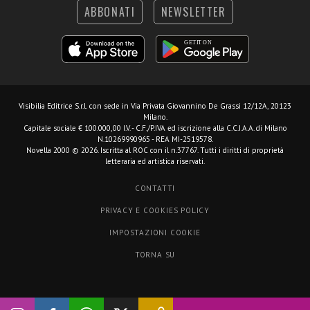
ABBONATI
NEWSLETTER
Visibilia Editrice S.r.l.
con sede in Via Privata Giovannino De Grassi 12/12A, 20123
Milano.
Capitale sociale € 100.000,00 I.V. - C.F./P.IVA ed iscrizione alla C.C.I.A.A. di Milano
N.10269990965 - REA MI-2519578.
Novella 2000 © 2026. Iscritta al ROC con il n.37767. Tutti i diritti di proprietà
letteraria ed artistica riservati.
CONTATTI
PRIVACY E COOKIES POLICY
IMPOSTAZIONI COOKIE
TORNA SU