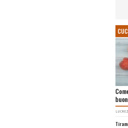
CUC
Come
buon
LUCREZ
Tiram