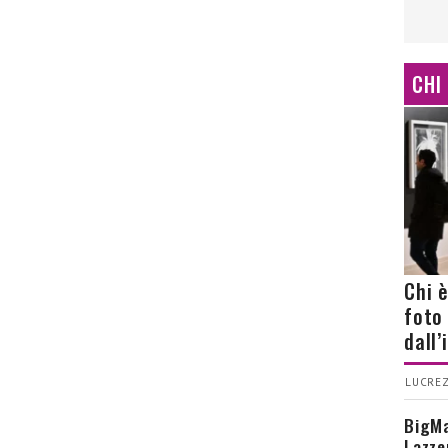
CHI
Chi 
foto
dall
LUCREZ
BigMa
Lazze