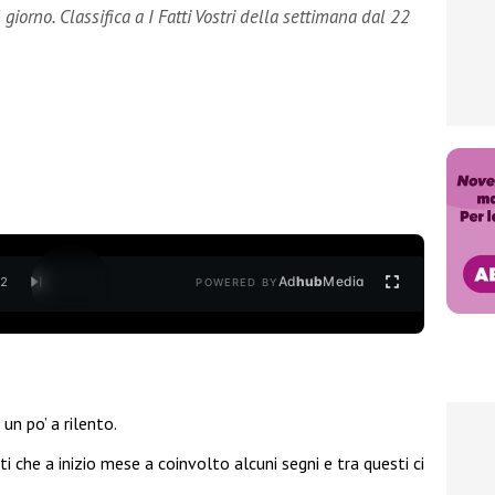
iorno. Classifica a I Fatti Vostri della settimana dal 22
Ad
hub
Media
/
2
POWERED BY
un po’ a rilento.
i che a inizio mese a coinvolto alcuni segni e tra questi ci