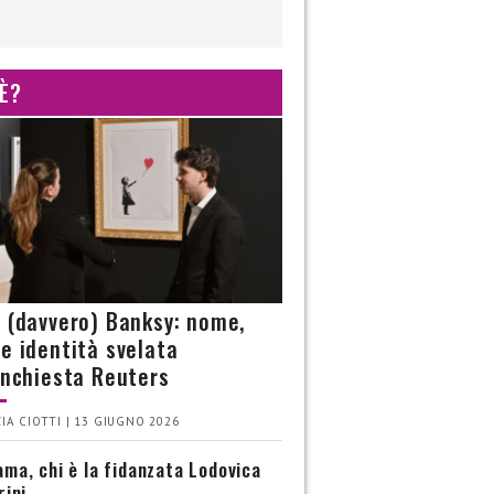
 È?
è (davvero) Banksy: nome,
 e identità svelata
’inchiesta Reuters
IA CIOTTI | 13 GIUGNO 2026
ma, chi è la fidanzata Lodovica
rini