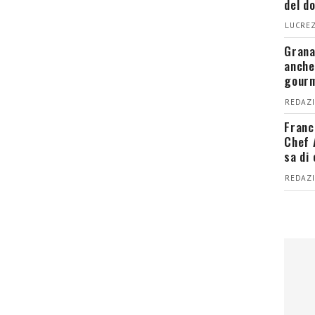
del d
LUCREZ
Grana
anche
gour
REDAZI
Franc
Chef 
sa di
REDAZI