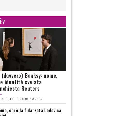
 È?
è (davvero) Banksy: nome,
 e identità svelata
’inchiesta Reuters
IA CIOTTI | 13 GIUGNO 2026
ma, chi è la fidanzata Lodovica
rini