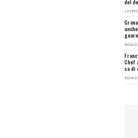
del d
LUCREZ
Grana
anche
gour
REDAZI
Franc
Chef 
sa di
REDAZI