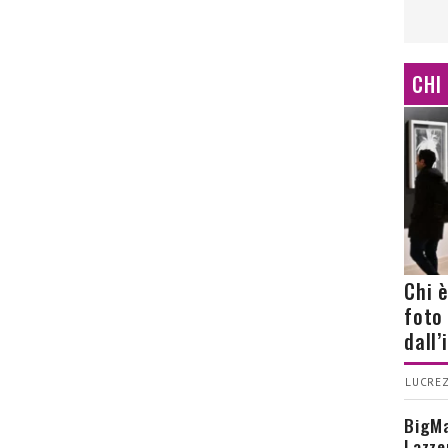
CHI
Chi 
foto
dall
LUCREZ
BigMa
Lazze