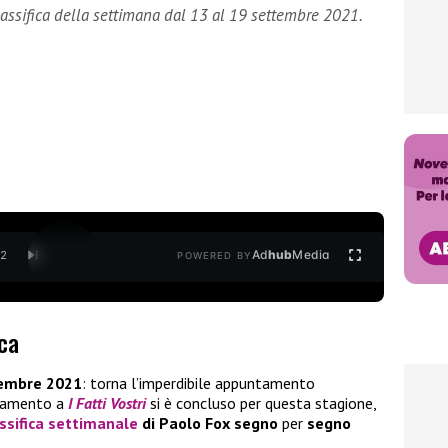
assifica della settimana dal 13 al 19 settembre 2021.
Ad
hub
Media
/
2
POWERED BY
ica
tembre 2021
: torna l’imperdibile appuntamento
ntamento a
I Fatti Vostri
si è concluso per questa stagione,
ssifica settimanale
di Paolo Fox segno
per
segno