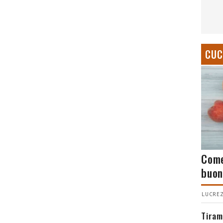
CUC
Come
buon
LUCREZ
Tiram