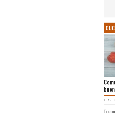
CUC
Come
buon
LUCREZ
Tiram