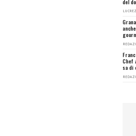
del d
LUCREZ
Grana
anche
gour
REDAZI
Franc
Chef 
sa di
REDAZI