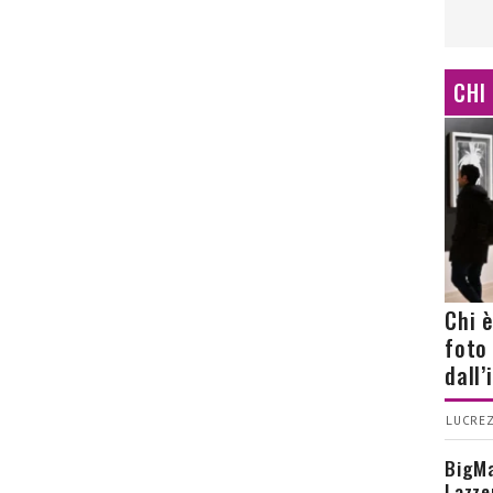
CHI
Chi 
foto
dall
LUCREZ
BigMa
Lazze