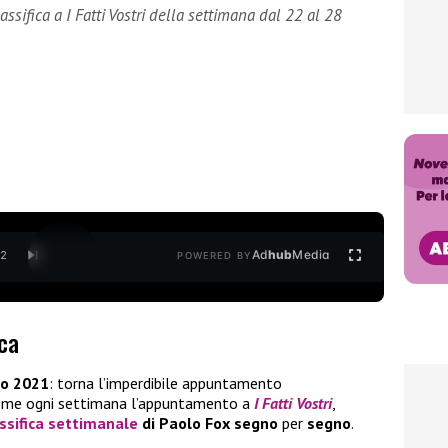
ssifica a I Fatti Vostri della settimana dal 22 al 28
Ad
hub
Media
/
2
POWERED BY
ica
o 2021
: torna l’imperdibile appuntamento
come ogni settimana l’appuntamento a
I Fatti Vostri
,
ssifica settimanale
di Paolo Fox segno
per
segno
.