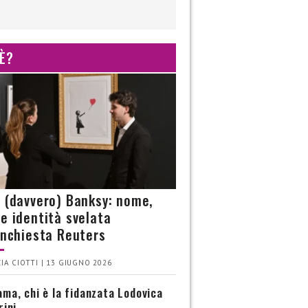
 È?
è (davvero) Banksy: nome,
 e identità svelata
’inchiesta Reuters
IA CIOTTI | 13 GIUGNO 2026
ma, chi è la fidanzata Lodovica
rini