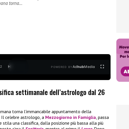
mana torna…
Ad
hub
Media
/
2
POWERED BY
sifica settimanale dell’astrologo dal 26
imana torna l’immancabile appuntamento della
 Il celebre astrologo, a
Mezzogiorno in Famiglia
, passa
e stila una classifica, dalla posizione più bassa alla più
posto c’era il
Sagittario
, mentre al primo il
Leone
. Dopo