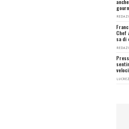
anche
gour
REDAZI
Franc
Chef 
sa di
REDAZI
Press
senti
veloci
LUCREZ