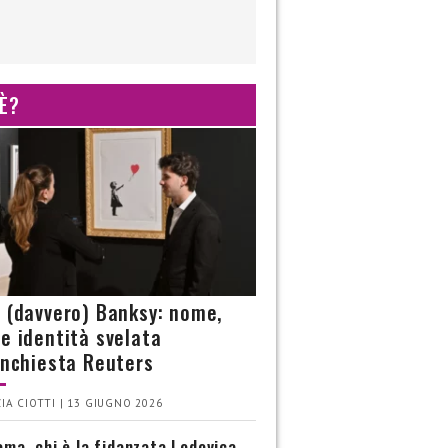
 È?
è (davvero) Banksy: nome,
 e identità svelata
’inchiesta Reuters
IA CIOTTI | 13 GIUGNO 2026
ma, chi è la fidanzata Lodovica