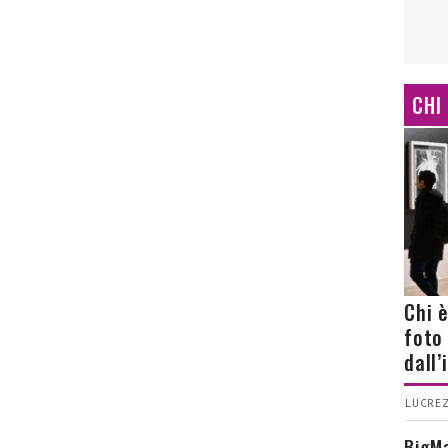
CHI
Chi 
foto
dall
LUCREZ
BigMa