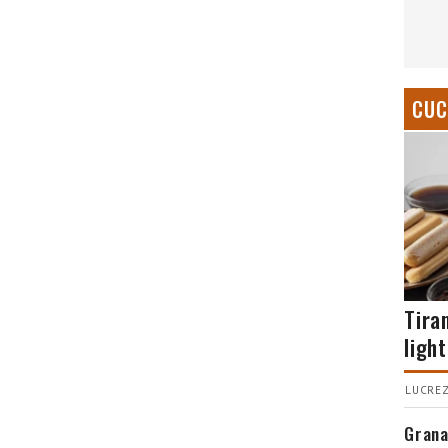
CUC
Tira
light
LUCREZ
Grana