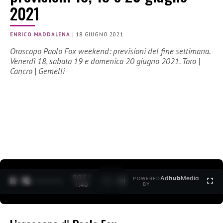
2021
ENRICO MADDALENA
|
18 GIUGNO 2021
Oroscopo Paolo Fox weekend: previsioni del fine settimana.
Venerdì 18, sabato 19 e domenica 20 giugno 2021. Toro |
Cancro | Gemelli
0:27 /
Ad
hub
Media
POWERED
1
/
2
1:40
BY