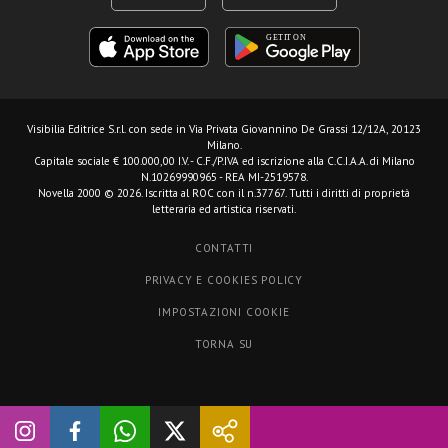
Visibilia Editrice S.r.l.
con sede in Via Privata Giovannino De Grassi 12/12A, 20123
Milano.
Capitale sociale € 100.000,00 I.V. - C.F./P.IVA ed iscrizione alla C.C.I.A.A. di Milano
N.10269990965 - REA MI-2519578.
Novella 2000 © 2026. Iscritta al ROC con il n.37767. Tutti i diritti di proprietà
letteraria ed artistica riservati.
CONTATTI
PRIVACY E COOKIES POLICY
IMPOSTAZIONI COOKIE
TORNA SU