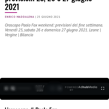
2021
ENRICO MADDALENA
|
25 GIUGNO 2021
Oroscopo Paolo Fox weekend: previsioni del fine settimana.
Venerdì 25, sabato 26 e domenica 27 giugno 2021. Leone |
Vergine | Bilancia
0:27 /
Ad
hub
Media
POWERED
1
/
2
3:35
BY