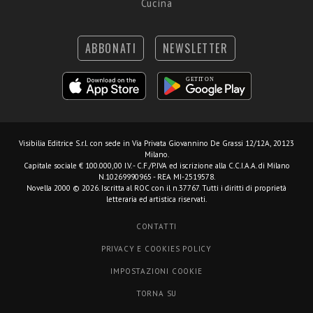
Cucina
ABBONATI
NEWSLETTER
Visibilia Editrice S.r.l.
con sede in Via Privata Giovannino De Grassi 12/12A, 20123
Milano.
Capitale sociale € 100.000,00 I.V. - C.F./P.IVA ed iscrizione alla C.C.I.A.A. di Milano
N.10269990965 - REA MI-2519578.
Novella 2000 © 2026. Iscritta al ROC con il n.37767. Tutti i diritti di proprietà
letteraria ed artistica riservati.
CONTATTI
PRIVACY E COOKIES POLICY
IMPOSTAZIONI COOKIE
TORNA SU