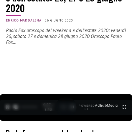
2020
ENRICO MADDALENA
|
26 GIUGNO 2020
Paolo Fox oroscopo del weekend e dell’estate 2020: venerdì
26, sabato 27 e domenica 28 giugno 2020 Oroscopo Paolo
Fox…
0:27 /
Ad
hub
Media
POWERED
1
/
2
1:40
BY