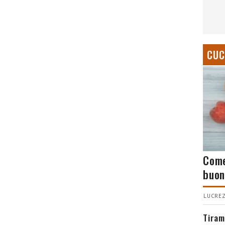
CUC
Come
buon
LUCREZ
Tiram