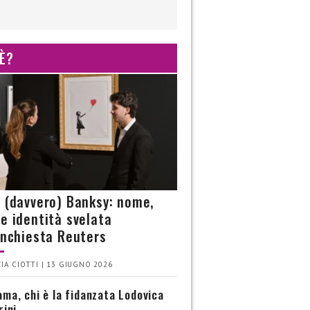
 È?
è (davvero) Banksy: nome,
 e identità svelata
’inchiesta Reuters
IA CIOTTI | 13 GIUGNO 2026
ma, chi è la fidanzata Lodovica
rini