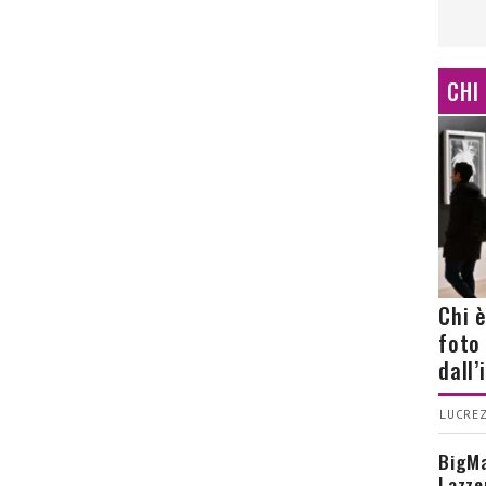
CHI
Chi 
foto
dall
LUCREZ
BigMa
Lazze