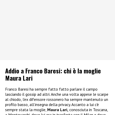
Addio a Franco Baresi: chi è la moglie
Maura Lari
Franco Baresi ha sempre fatto fatto parlare il campo
lasciando il gossip ad altri. Anche una volta appese le scarpe
al chiodo, l’ex difensore rossonero ha sempre mantenuto un
profilo basso, all’insegna della privacy. Accanto a lui c’è
sempre stata la moglie,
Maura Lari,
conosciuta in Toscana,
a Montevarchi, dove lui era in trasferta con il Milan e dove