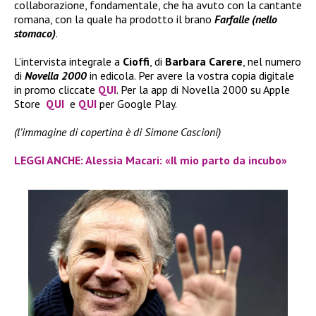
collaborazione, fondamentale, che ha avuto con la cantante
romana, con la quale ha prodotto il brano
Farfalle (nello
stomaco)
.
L’intervista integrale a
Cioffi
, di
Barbara Carere
, nel numero
di
Novella 2000
in edicola. Per avere la vostra copia digitale
in promo cliccate
QUI
. Per la app di Novella 2000 su Apple
Store
QUI
e
QUI
per Google Play.
(l’immagine di copertina è di Simone Cascioni)
LEGGI ANCHE: Alessia Macari: «Il mio parto da incubo»