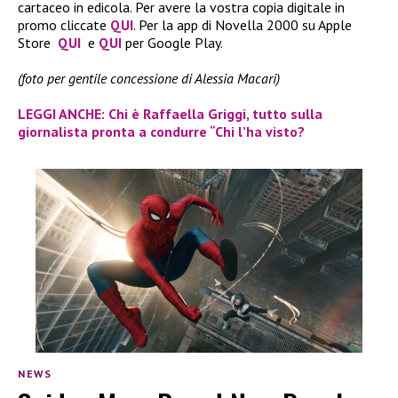
cartaceo in edicola. Per avere la vostra copia digitale in
promo cliccate
QUI
. Per la app di Novella 2000 su Apple
Store
QUI
e
QUI
per Google Play.
(foto per gentile concessione di Alessia Macari)
LEGGI ANCHE: Chi è Raffaella Griggi, tutto sulla
giornalista pronta a condurre “Chi l’ha visto?
NEWS