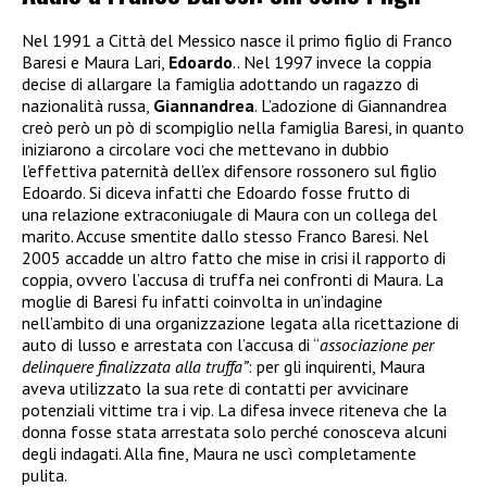
Nel 1991 a Città del Messico nasce il primo figlio di Franco
Baresi e Maura Lari,
Edoardo
.. Nel 1997 invece la coppia
decise di allargare la famiglia adottando un ragazzo di
nazionalità russa,
Giannandrea
. L’adozione di Giannandrea
creò però un pò di scompiglio nella famiglia Baresi, in quanto
iniziarono a circolare voci che mettevano in dubbio
l’effettiva paternità dell’ex difensore rossonero sul figlio
Edoardo. Si diceva infatti che Edoardo fosse frutto di
una relazione extraconiugale di Maura con un collega del
marito. Accuse smentite dallo stesso Franco Baresi. Nel
2005 accadde un altro fatto che mise in crisi il rapporto di
coppia, ovvero l’accusa di truffa nei confronti di Maura. La
moglie di Baresi fu infatti coinvolta in un’indagine
nell’ambito di una organizzazione legata alla ricettazione di
auto di lusso e arrestata
con l’accusa di “
associazione per
delinquere finalizzata alla truffa”
: per gli inquirenti, Maura
aveva utilizzato la sua rete di contatti per avvicinare
potenziali vittime tra i vip. La difesa invece riteneva che la
donna fosse stata arrestata solo perché conosceva alcuni
degli indagati. Alla fine, Maura ne uscì completamente
pulita.