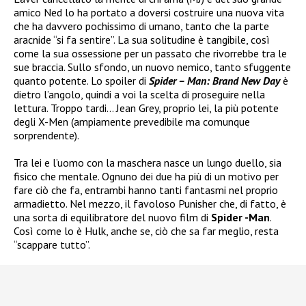
amico Ned lo ha portato a doversi costruire una nuova vita
che ha davvero pochissimo di umano, tanto che la parte
aracnide “si fa sentire”. La sua solitudine è tangibile, così
come la sua ossessione per un passato che rivorrebbe tra le
sue braccia. Sullo sfondo, un nuovo nemico, tanto sfuggente
quanto potente. Lo spoiler di
Spider – Man: Brand New Day
è
dietro l’angolo, quindi a voi la scelta di proseguire nella
lettura. Troppo tardi… Jean Grey, proprio lei, la più potente
degli X-Men (ampiamente prevedibile ma comunque
sorprendente).
Tra lei e l’uomo con la maschera nasce un lungo duello, sia
fisico che mentale. Ognuno dei due ha più di un motivo per
fare ciò che fa, entrambi hanno tanti fantasmi nel proprio
armadietto. Nel mezzo, il favoloso Punisher che, di fatto, è
una sorta di equilibratore del nuovo film di
Spider -Man
.
Così come lo è Hulk, anche se, ciò che sa far meglio, resta
“scappare tutto”.