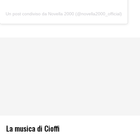
Un post condiviso da Novella 2000 (@novella2000_official)
La musica di Cioffi