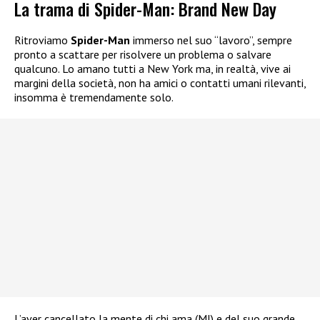
La trama di Spider-Man: Brand New Day
Ritroviamo
Spider-Man
immerso nel suo “lavoro”, sempre
pronto a scattare per risolvere un problema o salvare
qualcuno. Lo amano tutti a New York ma, in realtà, vive ai
margini della società, non ha amici o contatti umani rilevanti,
insomma è tremendamente solo.
L’aver cancellato la mente di chi ama (MJ) e del suo grande