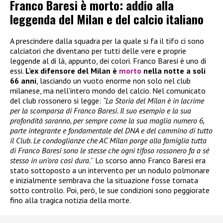
Franco Baresi è morto: addio alla
leggenda del Milan e del calcio italiano
A prescindere dalla squadra per la quale si fa il tifo ci sono
calciatori che diventano per tutti delle vere e proprie
leggende al di là, appunto, dei colori. Franco Baresi è uno di
essi.
L’ex difensore del Milan è
morto
nella notte a soli
66 anni
, lasciando un vuoto enorme non solo nel club
milanese, ma nell’intero mondo del calcio. Nel comunicato
del club rossonero si legge:
“La Storia del Milan è in lacrime
per la scomparsa di Franco Baresi. Il suo esempio e la sua
profondità saranno, per sempre come la sua maglia numero 6,
parte integrante e fondamentale del DNA e del cammino di tutto
il Club. Le condoglianze che AC Milan porge alla famiglia tutta
di Franco Baresi sono le stesse che ogni tifoso rossonero fa a sé
stesso in un’ora così dura.
” Lo scorso anno Franco Baresi era
stato sottoposto a un intervento per un nodulo polmonare
e inizialmente sembrava che la situazione fosse tornata
sotto controllo. Poi, però, le sue condizioni sono peggiorate
fino alla tragica notizia della morte.