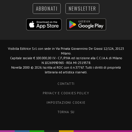
ABBONATI
NEWSLETTER
Visibilia Editrice S.r.l.
con sede in Via Privata Giovannino De Grassi 12/12A, 20123
Milano.
Capitale sociale € 100.000,00 I.V. - C.F./P.IVA ed iscrizione alla C.C.I.A.A. di Milano
N.10269990965 - REA MI-2519578.
Novella 2000 © 2026. Iscritta al ROC con il n.37767. Tutti i diritti di proprietà
letteraria ed artistica riservati.
CONTATTI
PRIVACY E COOKIES POLICY
IMPOSTAZIONI COOKIE
TORNA SU