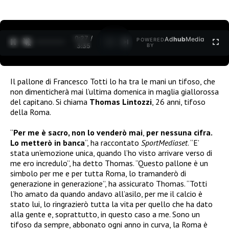
0:27 /
Ad
hub
Media
POWERED
1
/
2
3:35
BY
Il pallone di Francesco Totti lo ha tra le mani un tifoso, che
non dimenticherà mai l’ultima domenica in maglia giallorossa
del capitano. Si chiama
Thomas Lintozzi
, 26 anni, tifoso
della Roma.
“
Per me è sacro, non lo venderò mai
,
per nessuna cifra.
Lo metterò in banca
“, ha raccontato
SportMediaset
. “E’
stata un’emozione unica, quando l’ho visto arrivare verso di
me ero incredulo”, ha detto Thomas. “Questo pallone è un
simbolo per me e per tutta Roma, lo tramanderò di
generazione in generazione”, ha assicurato Thomas. “Totti
l’ho amato da quando andavo all’asilo, per me il calcio è
stato lui, lo ringrazierò tutta la vita per quello che ha dato
alla gente e, soprattutto, in questo caso a me. Sono un
tifoso da sempre, abbonato ogni anno in curva, la Roma è