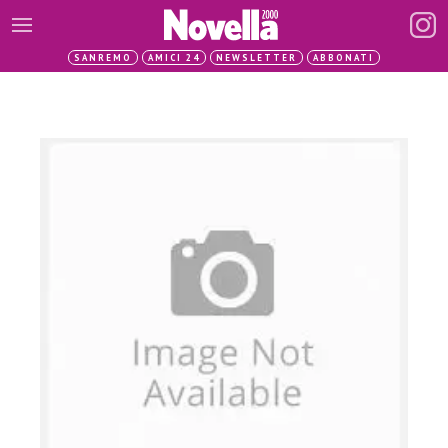
SANREMO
AMICI 24
NEWSLETTER
ABBONATI