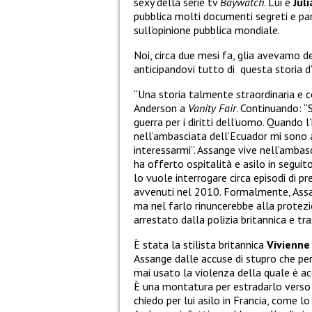
sexy della serie tv
Baywatch
. Lui è
Jul
pubblica molti documenti segreti e pa
sull’opinione pubblica mondiale.
Noi, circa due mesi fa, glia avevamo d
anticipandovi tutto di questa storia d’
“Una storia talmente straordinaria e 
Anderson a
Vanity Fair
. Continuando: “
guerra per i diritti dell’uomo. Quando 
nell’ambasciata dell’Ecuador mi sono a
interessarmi”. Assange vive nell’ambasc
ha offerto ospitalità e asilo in seguit
lo vuole interrogare circa episodi di p
avvenuti nel 2010. Formalmente, Assan
ma nel farlo rinuncerebbe alla protez
arrestato dalla polizia britannica e tra
È stata la stilista britannica
Vivienn
Assange dalle accuse di stupro che pe
mai usato la violenza della quale è ac
È una montatura per estradarlo verso g
chiedo per lui asilo in Francia, come lo c