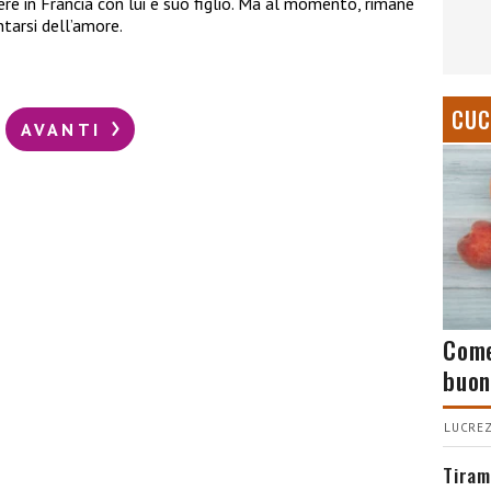
ere in Francia con lui e suo figlio. Ma al momento, rimane
tarsi dell’amore.
CUC
AVANTI
Come
buon
LUCREZ
Tiram