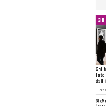
CHI
Chi 
foto
dall
LUCREZ
BigMa
Lazze