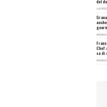
del d
LUCREZ
Grana
anche
gour
REDAZI
Franc
Chef 
sa di
REDAZI