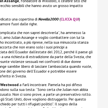
ian Assange
, fondatore di
Wikileaks
, il celebre sito che
recchio sensibili che hanno avuto un grosso impatto
edicato una copertina di
Novella2000
(
CLICCA QUI
)
amore fuori dalle righe.
complicata che non saprei descriverla”, ha ammesso la
Sì, amo Julian Assange e voglio combattere con lui la
l’ho incontrato, a più riprese, nella sua minuscola stanza
ccorta che non erano solo i suoi principi a
iata dell’Ecuador dall’estate del 2012, perché il paese gli
o a una richiesta di estradizione da parte della Svezia, che
resunte violenze sessuali nei confronti di due donne
ge sarebbe libero di lasciare l’ambasciata quando vuole,
ione del governo dell’Ecuador e potrebbe essere
sferito in Svezia.
e Westwood
a farli incontrare. Pamela ha poi difeso
ndono sulla sua testa: “Sono certa che Julian non abbia
cusato. Non ci sono prove, a parte un preservativo rotto.
li Stati Uniti, dove vogliono distruggerlo. Per questo
hiedo per tutti i rifugiati politici”. Il sogno della