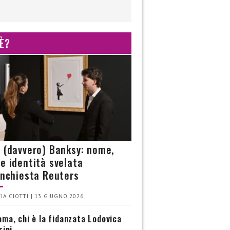
 È?
è (davvero) Banksy: nome,
 e identità svelata
’inchiesta Reuters
IA CIOTTI | 13 GIUGNO 2026
ma, chi è la fidanzata Lodovica
rini