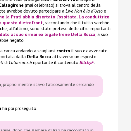
Caltagirone
(mai celebrato) si trova al centro della
ette avrebbe dovuto partecipare a
Live Non è la d’Urso
e
he la
Prati
abbia
disertato
l’ospitata. La conduttrice
a questo dietrofront
, raccontando che il tutto sarebbe
he, all’ultimo, sono state pretese delle cifre importanti.
dato al suo ormai
ex legale Irene Della Rocca
, a suo
rebbe negato.
la carica andando a scagliarsi
contro
il suo ex avvocato.
iportata dalla
Della Rocca
attraverso un esposto
ati
di
Catanzaro.
A riportante il contenuto
BitchyF
:
a, proprio mentre stavo faticosamente cercando
i
ha poi proseguito:
magine, dopo che Barbara d’Urso ha raccontato in