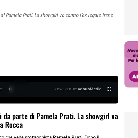
di Pamela Prati. La showgirl va contro l’ex legale Irene
Ad
hub
Media
/
2
POWERED BY
i da parte di Pamela Prati. La showgirl va
lla Rocca
ico che vede protagonista
Pamela Prati
. Dopo il