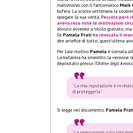
matrimonio con il fantomatico
Mark 
bufera. La scorsa settimana la soubr
spiegare la sua verità.
Peccato però c
aveva reso note le motivazioni circ
dovuto avvenire a titolo gratuito, ma c
Se
Pamela Prati
ha revocato il man
dire artefice di tutto, quest’ultima av
Per tale motivo
Pamela
è tornata al
La ballerina ha smentito la versione r
depositato presso
l’Ordine degli Avvoc
“La mia reputazione è rovinat
di proteggerla”.
Si legge nel documento.
Pamela Prat
“
Le ripercussioni sulla mia im