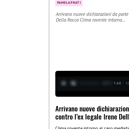
PAMELA PRATI
Arrivano nuove dichiarazioni da parte 
Della Rocca Clima rovente intorno…
0:28 / 1:40
1
Arrivano nuove dichiarazion
contro l’ex legale Irene De
Clima rovente intorno al caso mediat