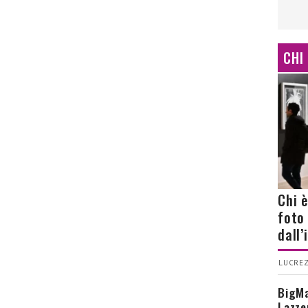
CHI
Chi 
foto
dall
LUCREZ
BigMa
Lazze