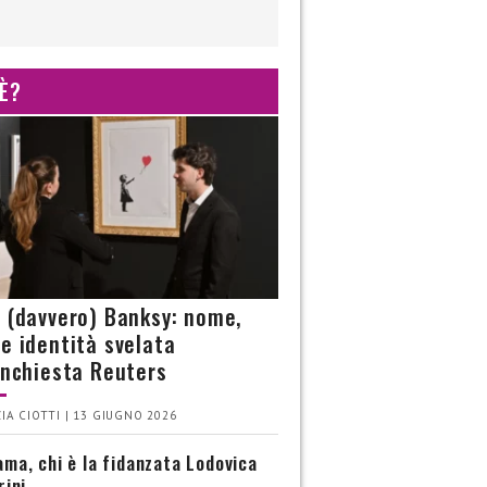
 È?
è (davvero) Banksy: nome,
 e identità svelata
’inchiesta Reuters
IA CIOTTI | 13 GIUGNO 2026
ma, chi è la fidanzata Lodovica
rini