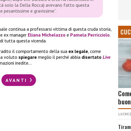
ealtà solo la Della Rocca) avevano fatto questa
te pesantissime e gravissime
“.
quale continua a professarsi vittima di questa cruda storia,
CUC
due ex manager
Eliana Michelazzo
e
Pamela Perricciolo
.
 di tutta questa vicenda.
radito il comportamento della sua
ex legale
, come
ha voluto
spiegare
meglio il perché abbia
disertato
Live
rmazioni inedite…
AVANTI
Come
buon
LUCREZ
Tiram