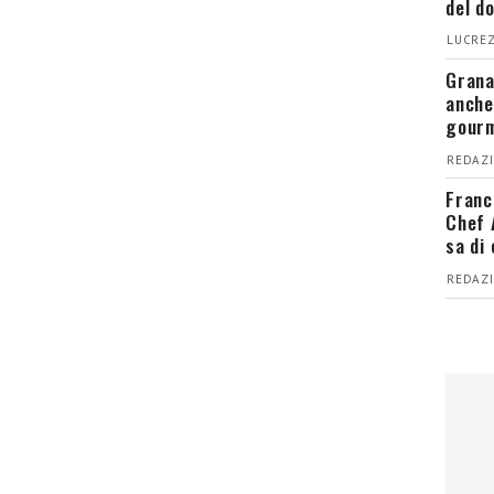
del d
LUCREZ
Grana
anche
gour
REDAZI
Franc
Chef 
sa di
REDAZI