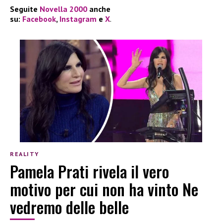
Seguite
Novella 2000
anche
su:
Facebook
,
Instagram
e
X
.
REALITY
Pamela Prati rivela il vero
motivo per cui non ha vinto Ne
vedremo delle belle