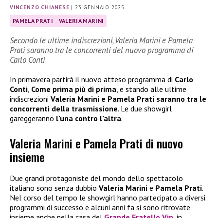
VINCENZO CHIANESE
|
23 GENNAIO 2025
PAMELA PRATI
VALERIA MARINI
Secondo le ultime indiscrezioni, Valeria Marini e Pamela
Prati saranno tra le concorrenti del nuovo programma di
Carlo Conti
In primavera partirà il nuovo atteso programma di
Carlo
Conti
,
Come prima più di prima
, e stando alle ultime
indiscrezioni
Valeria Marini e Pamela Prati saranno tra le
concorrenti della trasmissione
. Le due showgirl
gareggeranno
l’una contro l’altra
.
Valeria Marini e Pamela Prati di nuovo
insieme
Due grandi protagoniste del mondo dello spettacolo
italiano sono senza dubbio
Valeria Marini
e
Pamela Prati
.
Nel corso del tempo le showgirl hanno partecipato a diversi
programmi di successo e alcuni anni fa si sono ritrovate
insieme anche nella casa del
Grande Fratello Vip
, in