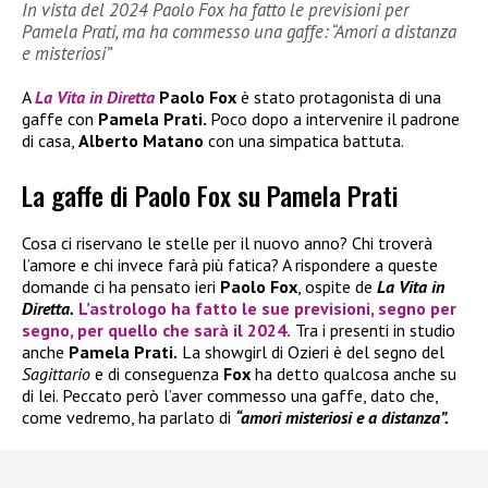
In vista del 2024 Paolo Fox ha fatto le previsioni per
Pamela Prati, ma ha commesso una gaffe: “Amori a distanza
e misteriosi”
A
La Vita in Diretta
Paolo Fox
è stato protagonista di una
gaffe con
Pamela Prati.
Poco dopo a intervenire il padrone
di casa,
Alberto Matano
con una simpatica battuta.
La gaffe di Paolo Fox su Pamela Prati
Cosa ci riservano le stelle per il nuovo anno? Chi troverà
l’amore e chi invece farà più fatica? A rispondere a queste
domande ci ha pensato ieri
Paolo Fox
, ospite de
La Vita in
Diretta.
L’astrologo ha fatto le sue previsioni, segno per
segno, per quello che sarà il 2024.
Tra i presenti in studio
anche
Pamela Prati.
La showgirl di Ozieri è del segno del
Sagittario
e di conseguenza
Fox
ha detto qualcosa anche su
di lei. Peccato però l’aver commesso una gaffe, dato che,
come vedremo, ha parlato di
“amori misteriosi e a distanza”.