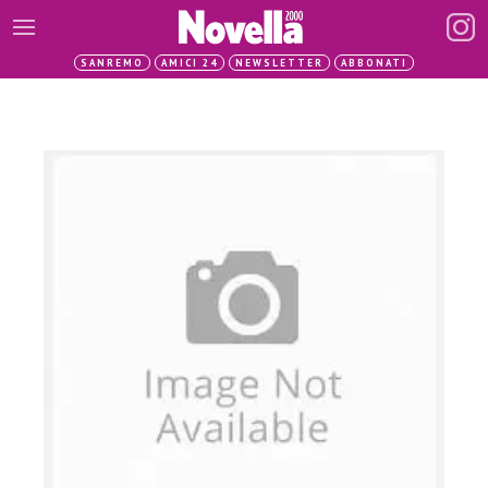
SANREMO
AMICI 24
NEWSLETTER
ABBONATI