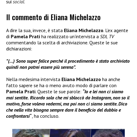
sui
social
.
Il commento di Eliana Michelazzo
A dire la sua, invece, è stata
Eliana Michelazzo
. L’ex agente
di
Pamela Prati
ha realizzato un’intervista a
SDL TV
commentando la scelta di archiviazione. Queste le sue
dichiarazioni:
”(…) Sono super felice perché il procedimento è stato archiviato
quindi non potrei essere più serena”.
Nella medesima intervista
Eliana Michelazzo
ha anche
fatto sapere se ha o meno avuto modo di parlare con
Pamela Prati
. Queste le sue parole:
“Io e lei non ci siamo
mai sentite.
Ricordo solo che mi sbloccò da Instagram, non so il
motivo, forse voleva vedermi, ma poi non ci siamo sentite. Dico
che nella vita bisogna sempre dare il beneficio del dubbio e
confrontarsi
“
, ha concluso.