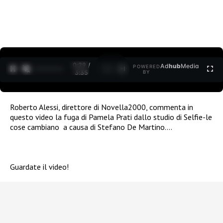
0:30 /
Ad
hub
Media
POWERED
1
/
2
3:35
BY
Roberto Alessi, direttore di Novella2000, commenta in
questo video la fuga di Pamela Prati dallo studio di Selfie-le
cose cambiano a causa di Stefano De Martino….
Guardate il video!