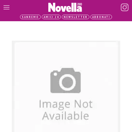
SANREMO
AMICI 24
NEWSLETTER
ABBONATI