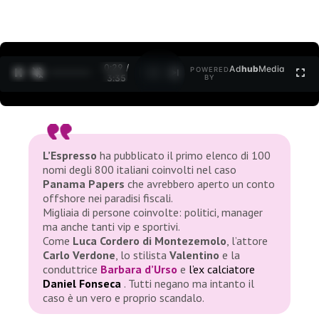
0:30 /
Ad
hub
Media
POWERED
1
/
2
3:35
BY
L’Espresso
ha pubblicato il primo elenco di 100
nomi degli 800 italiani coinvolti nel caso
Panama Papers
che avrebbero aperto un conto
offshore nei paradisi fiscali.
Migliaia di persone coinvolte: politici, manager
ma anche tanti vip e sportivi.
Come
Luca Cordero di Montezemolo
, l’attore
Carlo Verdone
, lo stilista
Valentino
e la
conduttrice
Barbara d’Urso
e
l’ex calciatore
Daniel Fonseca
. Tutti negano ma intanto il
caso è un vero e proprio scandalo.