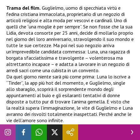
Trama del film.
Guglielmo, uomo di specchiata virtù e
fedina cristiana immacolata, proprietario di un negozio di
articoli religiosi e alta moda per vescovi e cardinali. Uno di
quelli che “una moglie è per sempre”. Se non fosse che la sua
Lidia, devota consorte per 25 anni, decide di mollarlo proprio
nel giorno del loro anniversario, stravolgendo il suo mondo e
tutte le sue certezze. Ma poi nel suo negozio arriva
un’imprevedibile candidata commessa: Luna, una ragazza di
borgata sfacciatissima e travolgente – volenterosa ma
altrettanto incapace – e adatta a lavorare in un negozio di
arredi sacri come una cubista in un convento.
Da quel giorno niente sarà più come prima: Luna lo iscrive a
“Tinder”, la app più hot del momento, e Guglielmo, single
allo sbaraglio, scoprirà il sorprendente mondo degli
appuntamenti al buio e gli esilaranti tentativi di donne
disposte a tutto pur di trovare l’anima gemella. E visto che
la realtà supera l’immaginazione, le vite di Guglielmo e Luna
avranno dei risvolti totalmente inaspettati. Perché anche le
vie dell’amore sono infinite.
Guarda il trailer di Benedetta follia