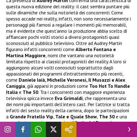
La presenza di
Audrey Martin
conferma una caratteristica di
questa nuova edizione del reality: il cast sembra puntare più
sulle dinamiche che sulla notorietà dei concorrenti. Come
spesso accade nei reality, infatti, non sono necessariamente i
personaggi più famosi a regalare i momenti più memorabili,
ma è evidente che quest’anno la produzione abbia scelto di
affiancare pochi volti storici a diversi protagonisti quasi
sconosciuti al pubblico televisivo. Oltre ad Audrey Martin
figurano infatti concorrenti come
Alberto Fontana e
Martina Maggiore
, nomi che vantano una notorietà
limitata rispetto ai classici protagonisti dei reality. A loro si
aggiungono alcuni volti conosciuti soprattutto dagli
appassionati dei programmi d’intrattenimento più recenti,
come
Daniele Iaià, Michelle Veronesi, Il Musazzi e Alex
Caniggia
, già apparsi in produzioni come
Too Hot To Handle
Italia
e
The 50
. Tra i concorrenti con maggiore esperienza
televisiva spicca invece
Eva Grimaldi
, che rappresenta uno
dei nomi più importanti dell’intero cast. Per l’attrice si tratta
infatti del sesto reality della carriera, dopo le partecipazioni
a
Grande Fratello Vip
,
Tale e Quale Show
,
The 50
e una
precedente esperienza proprio a
L’Isola dei Famosi
.
In attesa della messa in onda, questi sono
i concorrenti
che