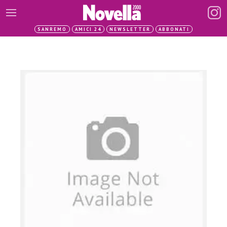
SANREMO
AMICI 24
NEWSLETTER
ABBONATI