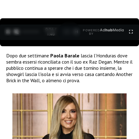
0:15 /
Ad
hub
Media
POWERED
1
/
2
1:40
BY
Dopo due settimane
Paola Barale
lascia l’Honduras dove
sembra essersi riconciliata con il suo ex Raz Degan. Mentre il
pubblico continua a sperare che i due tornino insieme, la
showgirl lascia l’isola e si avvia verso casa cantando Another
Brick in the Wall, o almeno ci prova.