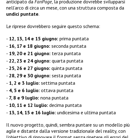
anticipato da
FanPage
, la produzione dovrebbe svilupparsi
nell’arco di circa un mese, con una struttura composta da
undici puntate
.
Le riprese dovrebbero seguire questo schema:
12, 13, 14 e 15 giugno:
prima puntata
16, 17 e 18 giugno:
seconda puntata
19, 20 e 21 giugno:
terza puntata
22, 23 e 24 giugno:
quarta puntata
25, 26 e 27 giugno:
quinta puntata
28, 29 e 30 giugno:
sesta puntata
1, 2 e 3 luglio:
settima puntata
4, 5 e 6 luglio:
ottava puntata
7, 8 e 9 luglio:
nona puntata
10, 11 e 12 luglio:
decima puntata
13, 14, 15 e 16 luglio:
undicesima e ultima puntata
Il nuovo progetto, quindi, sembra puntare su un modello più
agile e distante dalla versione tradizionale del reality, con
l’obiettivo di rinnovare il format senza ripetere gli errori del