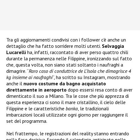
Tra gli aggiornamenti condivisi con i follower c’è anche un
dettaglio che ha fatto sorridere molti utenti.
Selvaggia
Lucarelli
ha, infatti, raccontato di aver perso quattro chili
durante la permanenza nelle Filippine, ironizzando sul fatto
che, questa volta, non siano stati soltanto i naufraghi a
dimagrire. “
Raro caso di conduttrice de L’Isola che dimagrisce 4
kg insieme ai naufraghi
“, ha scritto su Instagram, mostrando
anche il
nuovo costume da bagno acquistato
direttamente in aeroporto
dopo essersi resa conto di aver
dimenticato il suo a Milano. Tra le cose che più apprezza di
questa esperienza ci sono il mare cristallino, il cielo delle
Filippine e le caratteristiche
banka
, le tradizionali
imbarcazioni locali utilizzate ogni giorno per raggiungere il
set del programma.
Nel frattempo, le registrazioni del reality stanno entrando
nella fase decisiva. Secondo il calendario anticipato nelle