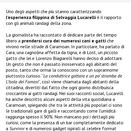
Uno degli aspetti che più stanno caratterizzando
l’esperienza filippina di Selvaggia Lucarelli
è il rapporto
con gli animali randagi della zona.
La giornalista ha raccontato di dedicare parte del tempo
libero a
prendersi cura dei numerosi cani e gatti
che
vivono nelle strade di Caramoan. In particolare, ha parlato di
Cara, una cagnolina affetta da tigna, e di Lost, un piccolo
gatto che lei e Lorenzo Biagiarelli hanno deciso di adottare.
Un gesto che non è passato inosservato agli abitanti del
posto, tanto che ormai la conoscono con un soprannome
piuttosto curioso. “
La conduttrice gattara e un po’ stramba de
L’Isola dei Famosi
“, così viene chiamata dagli abitanti della
cittadina, divertiti dal fatto che ogni giorno distribuisca
croccantini ai gatti randagi. Nei suoi racconti social, Lucarelli
ha anche descritto alcuni aspetti della vita quotidiana a
Caramoan, spiegando che tra le attività più popolari ci sono
le tradizionali gare di galli e raccontando come l’umidità
raggiunga spesso il 90%. Non mancano poi i dettagli più
curiosi, come la presenza di un bar completamente dedicato
a
Survivor
e di numerosi gadget ispirati al celebre format