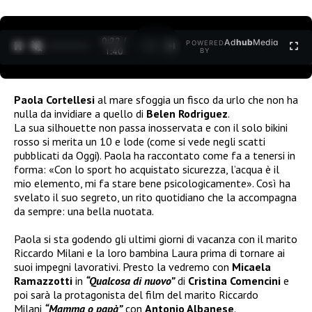
0:22 /
Ad
hub
Media
POWERED
1
/
2
1:40
BY
Paola Cortellesi
al mare sfoggia un fisco da urlo che non ha
nulla da invidiare a quello di
Belen Rodriguez
.
La sua silhouette non passa inosservata e con il solo bikini
rosso si merita un 10 e lode (come si vede negli scatti
pubblicati da Oggi). Paola ha raccontato come fa a tenersi in
forma: «Con lo sport ho acquistato sicurezza, l’acqua è il
mio elemento, mi fa stare bene psicologicamente». Così ha
svelato il suo segreto, un rito quotidiano che la accompagna
da sempre: una bella nuotata.
Paola si sta godendo gli ultimi giorni di vacanza con il marito
Riccardo Milani e la loro bambina Laura prima di tornare ai
suoi impegni lavorativi. Presto la vedremo con
Micaela
Ramazzotti
in
“Qualcosa di nuovo”
di
Cristina Comencini
e
poi sarà la protagonista del film del marito Riccardo
Milani
“Mamma o papà”
con
Antonio Albanese
.