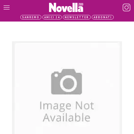
SANREMO
AMICI 24
NEWSLETTER
ABBONATI