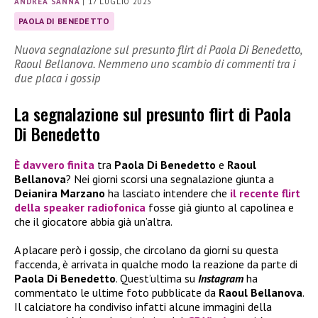
ANDREA SANNA
|
17 LUGLIO 2023
PAOLA DI BENEDETTO
Nuova segnalazione sul presunto flirt di Paola Di Benedetto,
Raoul Bellanova. Nemmeno uno scambio di commenti tra i
due placa i gossip
La segnalazione sul presunto flirt di Paola
Di Benedetto
È davvero finita
tra
Paola Di Benedetto
e
Raoul
Bellanova
? Nei giorni scorsi una segnalazione giunta a
Deianira Marzano
ha lasciato intendere che
il recente flirt
della speaker radiofonica
fosse già giunto al capolinea e
che il giocatore abbia già un’altra.
A placare però i gossip, che circolano da giorni su questa
faccenda, è arrivata in qualche modo la reazione da parte di
Paola Di Benedetto
. Quest’ultima su
Instagram
ha
commentato le ultime foto pubblicate da
Raoul Bellanova
.
Il calciatore ha condiviso infatti alcune immagini della