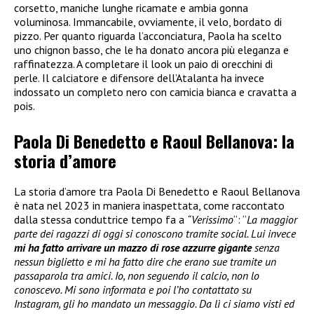
corsetto, maniche lunghe ricamate e ambia gonna
voluminosa. Immancabile, ovviamente, il velo, bordato di
pizzo. Per quanto riguarda l’acconciatura, Paola ha scelto
uno chignon basso, che le ha donato ancora più eleganza e
raffinatezza. A completare il look un paio di orecchini di
perle. Il calciatore e difensore dell’Atalanta ha invece
indossato un completo nero con camicia bianca e cravatta a
pois.
Paola Di Benedetto e Raoul Bellanova: la
storia d’amore
La storia d’amore tra Paola Di Benedetto e Raoul Bellanova
è nata nel 2023 in maniera inaspettata, come raccontato
dalla stessa conduttrice tempo fa a
“Verissimo
“: “
La maggior
parte dei ragazzi di oggi si conoscono tramite social. Lui invece
mi ha fatto arrivare un mazzo di rose azzurre gigante
senza
nessun biglietto e mi ha fatto dire che erano sue tramite un
passaparola tra amici. Io, non seguendo il calcio, non lo
conoscevo. Mi sono informata e poi l’ho contattato su
Instagram, gli ho mandato un messaggio. Da lì ci siamo visti ed