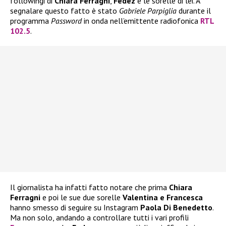
followingi di
Chiara Ferragni
,
Fedez
e le sorelle di lei. A
segnalare questo fatto è stato
Gabriele Parpiglia
durante il
programma
Password
in onda nell’emittente radiofonica
RTL
102.5
.
Il giornalista ha infatti fatto notare che prima
Chiara
Ferragni
e poi le sue due sorelle
Valentina e Francesca
hanno smesso di seguire su Instagram
Paola Di Benedetto
.
Ma non solo, andando a controllare tutti i vari profili