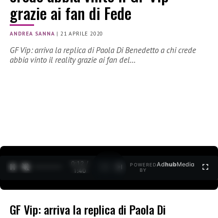
grazie ai fan di Fede
ANDREA SANNA
|
21 APRILE 2020
GF Vip: arriva la replica di Paola Di Benedetto a chi crede
abbia vinto il reality grazie ai fan del…
0:12 /
Ad
hub
Media
POWERED
1
/
2
1:40
BY
GF Vip: arriva la replica di Paola Di