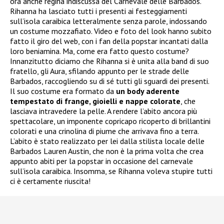
ora anche regina indiscussa del Carnevale delle Barbados.
Rihanna ha lasciato tutti i presenti ai festeggiamenti
sull’isola caraibica letteralmente senza parole, indossando
un costume mozzafiato. Video e foto del look hanno subito
fatto il giro del web, con i fan della popstar incantati dalla
loro beniamina. Ma, come era fatto questo costume?
Innanzitutto diciamo che Rihanna si è unita alla band di suo
fratello, gli Aura, sfilando appunto per le strade delle
Barbados, raccogliendo su di sé tutti gli sguardi dei presenti.
Il suo costume era formato da
un body aderente
tempestato di frange, gioielli e nappe colorate
, che
lasciava intravedere la pelle. A rendere l’abito ancora più
spettacolare, un imponente copricapo ricoperto di brillantini
colorati e una crinolina di piume che arrivava fino a terra.
L’abito è stato realizzato per lei dalla stilista locale delle
Barbados Lauren Austin, che non è la prima volta che crea
appunto abiti per la popstar in occasione del carnevale
sull’isola caraibica. Insomma, se Rihanna voleva stupire tutti
ci è certamente riuscita!