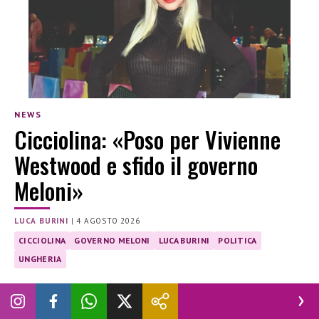
NEWS
Cicciolina: «Poso per Vivienne
Westwood e sfido il governo
Meloni»
LUCA BURINI
|
4 AGOSTO 2026
CICCIOLINA
GOVERNO MELONI
LUCA BURINI
POLITICA
UNGHERIA
Ilona Staller torna a far parlare di sé come volto della
campagna della storica maison britannica. Intanto, prepara
il suo rientro in Parlamento in vista delle elezioni del 2027