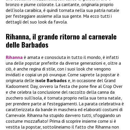
bronzo e piume colorate. La cantante, originaria proprio
dell’isola caraibica, è quindi tornata nella sua patria natale
per festeggiare assieme alla sua gente. Ma ecco tutti i
dettagli del suo look da favola.
Rihanna, il grande ritorno al carnevale
delle Barbados
Rihanna
è amata e conosciuta in tutto il mondo, è infatti
una delle popstar preferite da diverse generazioni e, oltre a
ciò, è anche regina di stile, con i suoi look che vengono
invidiati e copiai un pò ovunque. Come saprete la popstar è
originaria delle
isole Barbados
e, in occasione del Grand
Kadooment Day, ovvero la festa che pone fine al Crop Over
e che celebra la conclusione del raccolto della canna da
zucchero sull’isola, è tornata proprio nella sua terra natale,
per prendere parte ai festeggiamenti. La parata celebrativa è
caratterizzata da bande in maschera ed elaborati costumi di
Carnevale. Rihanna ha stupido davvero tutti, sfoggiando un
costume mozzafiato! Prima di scoprire insieme come si è
vestita la popstar, sottolineiamo il fatto che Rihanna non