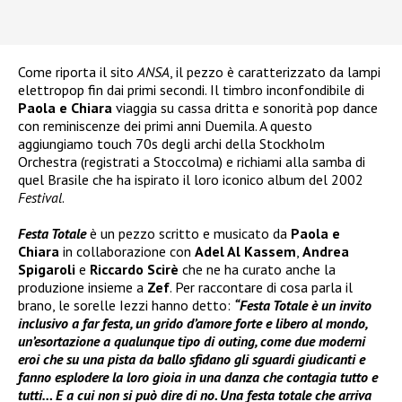
Come riporta il sito
ANSA
, il pezzo è caratterizzato da lampi
elettropop fin dai primi secondi. Il timbro inconfondibile di
Paola e Chiara
viaggia su cassa dritta e sonorità pop dance
con reminiscenze dei primi anni Duemila. A questo
aggiungiamo touch 70s degli archi della Stockholm
Orchestra (registrati a Stoccolma) e richiami alla samba di
quel Brasile che ha ispirato il loro iconico album del 2002
Festival
.
Festa Totale
è un pezzo scritto e musicato da
Paola e
Chiara
in collaborazione con
Adel Al Kassem
,
Andrea
Spigaroli
e
Riccardo Scirè
che ne ha curato anche la
produzione insieme a
Zef
. Per raccontare di cosa parla il
brano, le sorelle Iezzi hanno detto:
“Festa Totale è un invito
inclusivo a far festa, un grido d’amore forte e libero al mondo,
un’esortazione a qualunque tipo di outing, come due moderni
eroi che su una pista da ballo sfidano gli sguardi giudicanti e
fanno esplodere la loro gioia in una danza che contagia tutto e
tutti… E a cui non si può dire di no. Una festa totale che arriva