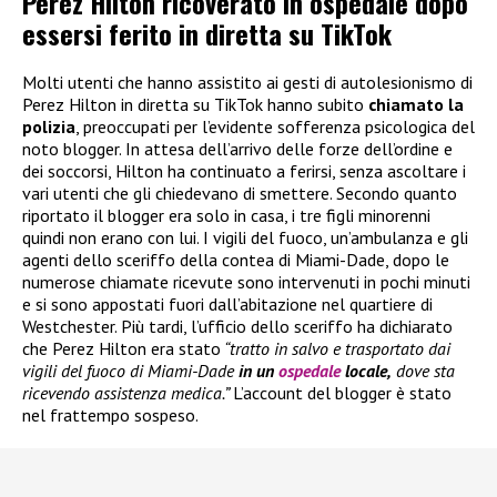
Perez Hilton ricoverato in ospedale dopo
essersi ferito in diretta su TikTok
Molti utenti che hanno assistito ai gesti di autolesionismo di
Perez Hilton in diretta su TikTok hanno subito
chiamato la
polizia
, preoccupati per l’evidente sofferenza psicologica del
noto blogger. In attesa dell’arrivo delle forze dell’ordine e
dei soccorsi, Hilton ha continuato a ferirsi, senza ascoltare i
vari utenti che gli chiedevano di smettere. Secondo quanto
riportato il blogger era solo in casa, i tre figli minorenni
quindi non erano con lui. I vigili del fuoco, un’ambulanza e gli
agenti dello sceriffo della contea di Miami-Dade, dopo le
numerose chiamate ricevute sono intervenuti in pochi minuti
e si sono appostati fuori dall’abitazione nel quartiere di
Westchester. Più tardi, l’ufficio dello sceriffo ha dichiarato
che Perez Hilton era stato
“tratto in salvo e trasportato dai
vigili del fuoco di Miami-Dade
in un
ospedale
locale,
dove sta
ricevendo assistenza medica.”
L’account del blogger è stato
nel frattempo sospeso.