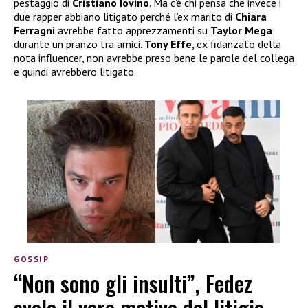
pestaggio di
Cristiano Iovino
. Ma c’è chi pensa che invece i
due rapper abbiano litigato perché l’ex marito di
Chiara
Ferragni
avrebbe fatto apprezzamenti su
Taylor Mega
durante un pranzo tra amici.
Tony Effe
, ex fidanzato della
nota influencer, non avrebbe preso bene le parole del collega
e quindi avrebbero litigato.
GOSSIP
“Non sono gli insulti”, Fedez
svela il vero motivo del litigio