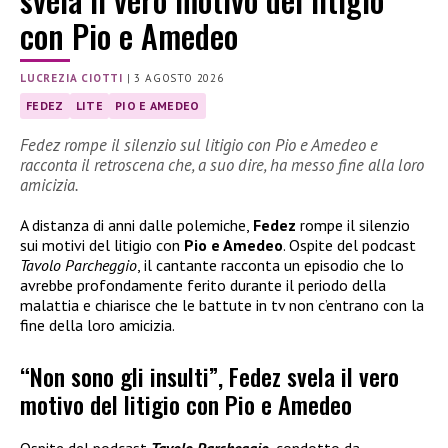
con Pio e Amedeo
LUCREZIA CIOTTI
|
3 AGOSTO 2026
FEDEZ
LITE
PIO E AMEDEO
Fedez rompe il silenzio sul litigio con Pio e Amedeo e
racconta il retroscena che, a suo dire, ha messo fine alla loro
amicizia.
A distanza di anni dalle polemiche,
Fedez
rompe il silenzio
sui motivi del litigio con
Pio e Amedeo
. Ospite del podcast
Tavolo Parcheggio
, il cantante racconta un episodio che lo
avrebbe profondamente ferito durante il periodo della
malattia e chiarisce che le battute in tv non c’entrano con la
fine della loro amicizia.
“Non sono gli insulti”, Fedez svela il vero
motivo del litigio con Pio e Amedeo
Ospite del podcast
Tavolo Parcheggio
, condotto da