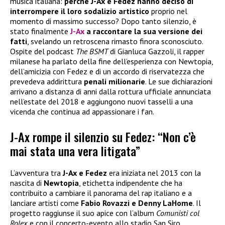
musica italiana:
perché J-Ax e Fedez hanno deciso di
interrompere il loro sodalizio artistico
proprio nel
momento di massimo successo? Dopo tanto silenzio, è
stato finalmente
J-Ax
a raccontare la sua versione dei
fatti
, svelando un retroscena rimasto finora sconosciuto.
Ospite del podcast
The BSMT
di Gianluca Gazzoli, il rapper
milanese ha parlato della fine dell’esperienza con Newtopia,
dell’amicizia con Fedez e di un accordo di riservatezza che
prevedeva addirittura
penali milionarie
. Le sue dichiarazioni
arrivano a distanza di anni dalla rottura ufficiale annunciata
nell’estate del 2018 e aggiungono nuovi tasselli a una
vicenda che continua ad appassionare i fan.
J-Ax rompe il silenzio su Fedez: “Non c’è
mai stata una vera litigata”
L’avventura tra
J-Ax e Fedez
era iniziata nel 2013 con la
nascita di
Newtopia
, etichetta indipendente che ha
contribuito a cambiare il panorama del rap italiano e a
lanciare artisti come
Fabio Rovazzi e Denny LaHome
. Il
progetto raggiunse il suo apice con l’album
Comunisti col
Rolex
e con il concerto-evento allo stadio San Siro.