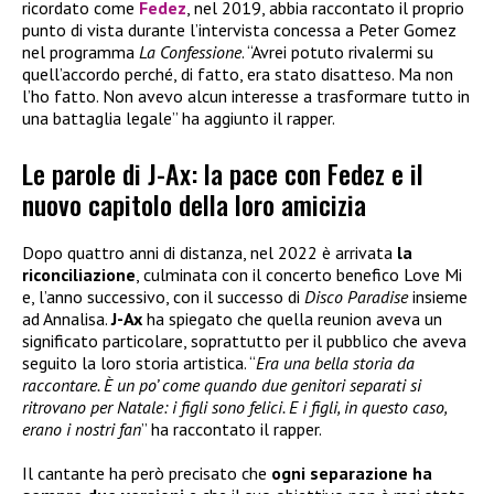
ricordato come
Fedez
, nel 2019, abbia raccontato il proprio
punto di vista durante l’intervista concessa a Peter Gomez
nel programma
La Confessione
. “Avrei potuto rivalermi su
quell’accordo perché, di fatto, era stato disatteso. Ma non
l’ho fatto. Non avevo alcun interesse a trasformare tutto in
una battaglia legale” ha aggiunto il rapper.
Le parole di J-Ax: la pace con Fedez e il
nuovo capitolo della loro amicizia
Dopo quattro anni di distanza, nel 2022 è arrivata
la
riconciliazione
, culminata con il concerto benefico Love Mi
e, l’anno successivo, con il successo di
Disco Paradise
insieme
ad Annalisa.
J-Ax
ha spiegato che quella reunion aveva un
significato particolare, soprattutto per il pubblico che aveva
seguito la loro storia artistica. “
Era una bella storia da
raccontare. È un po’ come quando due genitori separati si
ritrovano per Natale: i figli sono felici. E i figli, in questo caso,
erano i nostri fan
” ha raccontato il rapper.
Il cantante ha però precisato che
ogni separazione ha