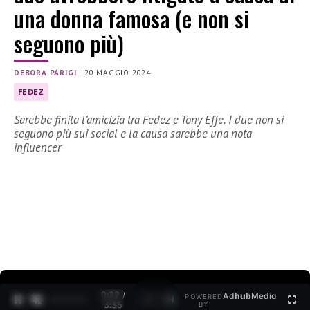
una donna famosa (e non si
seguono più)
DEBORA PARIGI
|
20 MAGGIO 2024
FEDEZ
Sarebbe finita l’amicizia tra Fedez e Tony Effe. I due non si
seguono più sui social e la causa sarebbe una nota
influencer
0:30 /
Ad
hub
Media
POWERED
1
/
2
3:35
BY